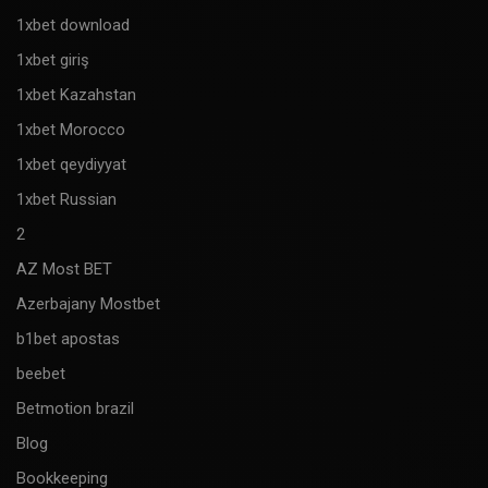
1xbet download
1xbet giriş
1xbet Kazahstan
1xbet Morocco
1xbet qeydiyyat
1xbet Russian
2
AZ Most BET
Azerbajany Mostbet
b1bet apostas
beebet
Betmotion brazil
Blog
Bookkeeping