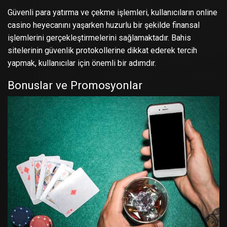
Güvenli para yatırma ve çekme işlemleri, kullanıcıların online
casino heyecanını yaşarken huzurlu bir şekilde finansal
işlemlerini gerçekleştirmelerini sağlamaktadır. Bahis
sitelerinin güvenlik protokollerine dikkat ederek tercih
yapmak, kullanıcılar için önemli bir adımdır.
Bonuslar ve Promosyonlar