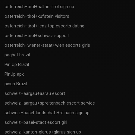
osterreich+tirol+hall-in-tirol sign up
osterreich+tirol+kufstein visitors
osterreich+tirol+lienz top escorts dating
osterreich+tirol+schwaz support
osterreich+wiener-staat+wien escorts girls
pagbet brazil
Pin Up Brazil
PinUp apk
pinup Brazil
schweiz+aargau+aarau escort
schweiz+aargau+spreitenbach escort service
schweiz+basel-landschaft+reinach sign up
schweiz+basel-stadt escort girl
schweiz+kanton-glarus+glarus sign up