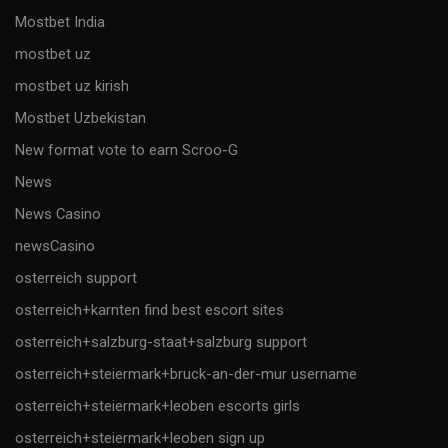
Mostbet India
mostbet uz
mostbet uz kirish
Mostbet Uzbekistan
New format vote to earn Scroo-G
News
News Casino
newsCasino
osterreich support
osterreich+karnten find best escort sites
osterreich+salzburg-staat+salzburg support
osterreich+steiermark+bruck-an-der-mur username
osterreich+steiermark+leoben escorts girls
osterreich+steiermark+leoben sign up