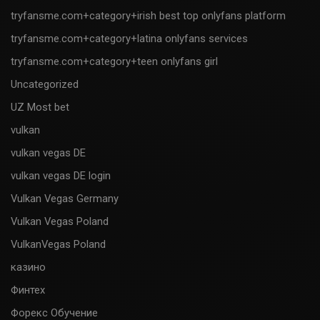
tryfansme.com+category+irish best top onlyfans platform
tryfansme.com+category+latina onlyfans services
tryfansme.com+category+teen onlyfans girl
Uncategorized
UZ Most bet
vulkan
vulkan vegas DE
vulkan vegas DE login
Vulkan Vegas Germany
Vulkan Vegas Poland
VulkanVegas Poland
казино
Финтех
Форекс Обучение