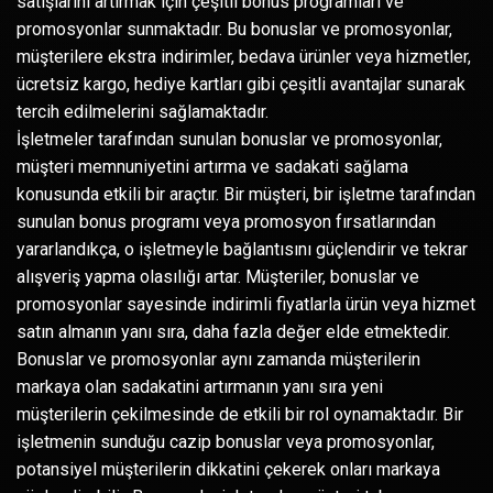
satışlarını artırmak için çeşitli bonus programları ve
promosyonlar sunmaktadır. Bu bonuslar ve promosyonlar,
müşterilere ekstra indirimler, bedava ürünler veya hizmetler,
ücretsiz kargo, hediye kartları gibi çeşitli avantajlar sunarak
tercih edilmelerini sağlamaktadır.
İşletmeler tarafından sunulan bonuslar ve promosyonlar,
müşteri memnuniyetini artırma ve sadakati sağlama
konusunda etkili bir araçtır. Bir müşteri, bir işletme tarafından
sunulan bonus programı veya promosyon fırsatlarından
yararlandıkça, o işletmeyle bağlantısını güçlendirir ve tekrar
alışveriş yapma olasılığı artar. Müşteriler, bonuslar ve
promosyonlar sayesinde indirimli fiyatlarla ürün veya hizmet
satın almanın yanı sıra, daha fazla değer elde etmektedir.
Bonuslar ve promosyonlar aynı zamanda müşterilerin
markaya olan sadakatini artırmanın yanı sıra yeni
müşterilerin çekilmesinde de etkili bir rol oynamaktadır. Bir
işletmenin sunduğu cazip bonuslar veya promosyonlar,
potansiyel müşterilerin dikkatini çekerek onları markaya