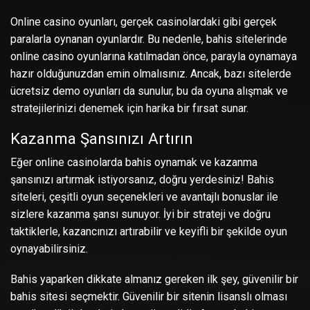
Online casino oyunları, gerçek casinolardaki gibi gerçek
paralarla oynanan oyunlardır. Bu nedenle, bahis sitelerinde
online casino oyunlarına katılmadan önce, parayla oynamaya
hazır olduğunuzdan emin olmalısınız. Ancak, bazı sitelerde
ücretsiz demo oyunları da sunulur, bu da oyuna alışmak ve
stratejilerinizi denemek için harika bir fırsat sunar.
Kazanma Şansınızı Artırın
Eğer online casinolarda bahis oynamak ve kazanma
şansınızı artırmak istiyorsanız, doğru yerdesiniz! Bahis
siteleri, çeşitli oyun seçenekleri ve avantajlı bonuslar ile
sizlere kazanma şansı sunuyor. İyi bir strateji ve doğru
taktiklerle, kazancınızı artırabilir ve keyifli bir şekilde oyun
oynayabilirsiniz.
Bahis yaparken dikkate almanız gereken ilk şey, güvenilir bir
bahis sitesi seçmektir. Güvenilir bir sitenin lisanslı olması