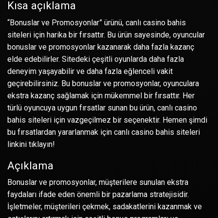
Kısa açıklama
“Bonuslar ve Promosyonlar” ürünü, canlı casino bahis
siteleri için harika bir fırsattır. Bu ürün sayesinde, oyuncular
bonuslar ve promosyonlar kazanarak daha fazla kazanç
elde edebilirler. Sitedeki çeşitli oyunlarda daha fazla
deneyim yaşayabilir ve daha fazla eğlenceli vakit
geçirebilirsiniz. Bu bonuslar ve promosyonlar, oyunculara
ekstra kazanç sağlamak için mükemmel bir fırsattır. Her
türlü oyuncuya uygun fırsatlar sunan bu ürün, canlı casino
bahis siteleri için vazgeçilmez bir seçenektir. Hemen şimdi
bu fırsatlardan yararlanmak için
canlı casino bahis siteleri
linkini tıklayın!
Açıklama
Bonuslar ve promosyonlar, müşterilere sunulan ekstra
faydaları ifade eden önemli bir pazarlama stratejisidir.
İşletmeler, müşterileri çekmek, sadakatlerini kazanmak ve