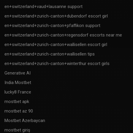
en+switzerland+vaud+lausanne support
en+switzerland+zurich-canton+dubendorf escort girl
en+switzerland+zurich-canton+pfaffikon support
en+switzerland+zurich-canton+regensdorf escorts near me
en+switzerland+zurich-canton+wallisellen escort girl
en+switzerland+zurich-canton+wallisellen tips
en+switzerland+zurich-canton+winterthur escort girls
Generative AI
India Mostbet
lucky8 France
mostbet apk
mostbet az 90
Mostbet Azerbaycan
mostbet giriş