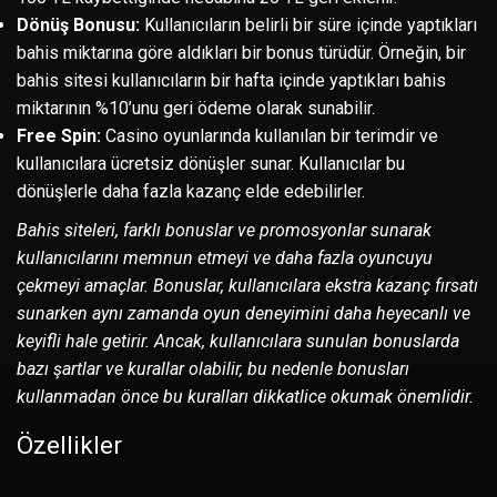
Dönüş Bonusu:
Kullanıcıların belirli bir süre içinde yaptıkları
bahis miktarına göre aldıkları bir bonus türüdür. Örneğin, bir
bahis sitesi kullanıcıların bir hafta içinde yaptıkları bahis
miktarının %10’unu geri ödeme olarak sunabilir.
Free Spin:
Casino oyunlarında kullanılan bir terimdir ve
kullanıcılara ücretsiz dönüşler sunar. Kullanıcılar bu
dönüşlerle daha fazla kazanç elde edebilirler.
Bahis siteleri, farklı bonuslar ve promosyonlar sunarak
kullanıcılarını memnun etmeyi ve daha fazla oyuncuyu
çekmeyi amaçlar. Bonuslar, kullanıcılara ekstra kazanç fırsatı
sunarken aynı zamanda oyun deneyimini daha heyecanlı ve
keyifli hale getirir. Ancak, kullanıcılara sunulan bonuslarda
bazı şartlar ve kurallar olabilir, bu nedenle bonusları
kullanmadan önce bu kuralları dikkatlice okumak önemlidir.
Özellikler