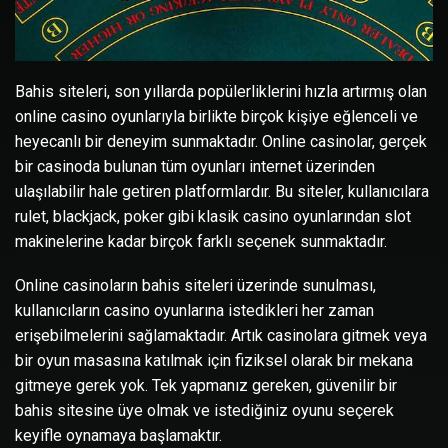
Bahis siteleri, son yıllarda popülerliklerini hızla artırmış olan
online casino oyunlarıyla birlikte birçok kişiye eğlenceli ve
heyecanlı bir deneyim sunmaktadır. Online casinolar, gerçek
bir casinoda bulunan tüm oyunları internet üzerinden
ulaşılabilir hale getiren platformlardır. Bu siteler, kullanıcılara
rulet, blackjack, poker gibi klasik casino oyunlarından slot
makinelerine kadar birçok farklı seçenek sunmaktadır.
Online casinoların bahis siteleri üzerinde sunulması,
kullanıcıların casino oyunlarına istedikleri her zaman
erişebilmelerini sağlamaktadır. Artık casinolara gitmek veya
bir oyun masasına katılmak için fiziksel olarak bir mekana
gitmeye gerek yok. Tek yapmanız gereken, güvenilir bir
bahis sitesine üye olmak ve istediğiniz oyunu seçerek
keyifle oynamaya başlamaktır.