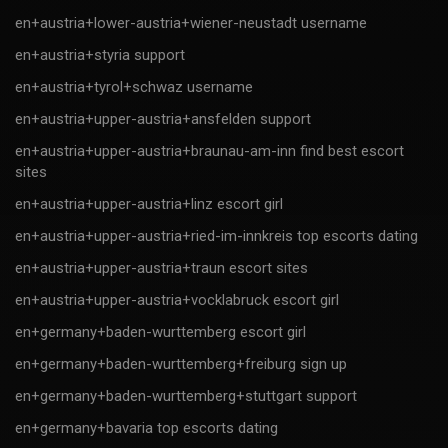
en+austria+lower-austria+wiener-neustadt username
en+austria+styria support
en+austria+tyrol+schwaz username
en+austria+upper-austria+ansfelden support
en+austria+upper-austria+braunau-am-inn find best escort
sites
en+austria+upper-austria+linz escort girl
en+austria+upper-austria+ried-im-innkreis top escorts dating
en+austria+upper-austria+traun escort sites
en+austria+upper-austria+vocklabruck escort girl
en+germany+baden-wurttemberg escort girl
en+germany+baden-wurttemberg+freiburg sign up
en+germany+baden-wurttemberg+stuttgart support
en+germany+bavaria top escorts dating