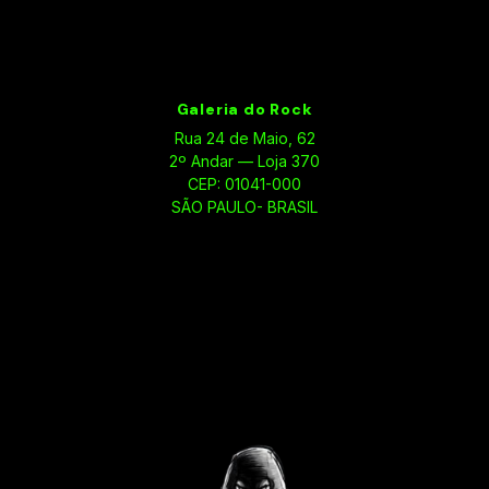
Galeria do Rock
Rua 24 de Maio, 62
2º Andar — Loja 370
CEP: 01041-000
SÃO PAULO- BRASIL