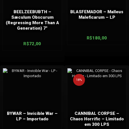
BEELZEEBUBTH –
BLASFEMADOR – Malleus
Sæculum Obscurum
Maleficarum – LP
(Regressing More Than A
Generation) 7″
R$
180,00
R$
72,00
18%
BYWAR – Invicible War –
CANNIBAL CORPSE –
LP – Importado
Chaos Horrific – Limitado
em 300 LPS