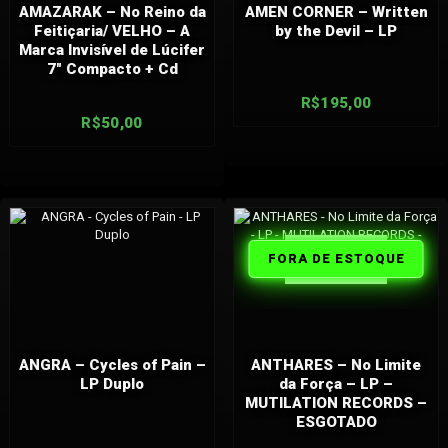
AMAZARAK – No Reino da
AMEN CORNER – Written
Feitiçaria/ VELHO – A
by the Devil – LP
Marca Invisível de Lúcifer
7″ Compacto + Cd
R$
195,00
R$
50,00
FORA DE
FORA DE ESTOQUE
ESTOQUE
ANGRA – Cycles of Pain –
ANTHARES – No Limite
LP Duplo
da Força – LP –
MUTILATION RECORDS –
ESGOTADO