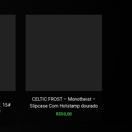
CELTIC FROST – Monotheist –
AMEN C
. 15#
Slipcase Com Hotstamp dourado
#
R$
50,00