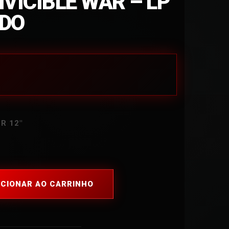
VICIBLE WAR – LP
ADO
R 12″
ICIONAR AO CARRINHO