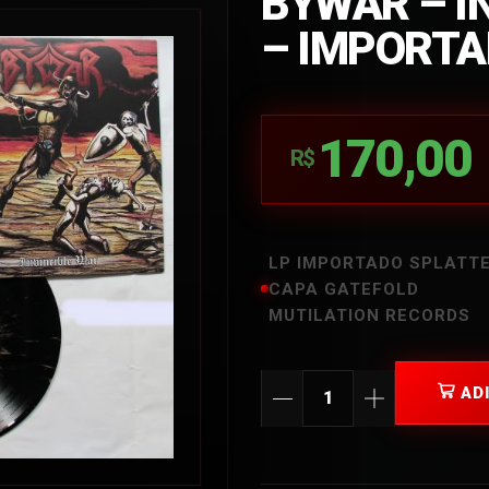
BYWAR – IN
– IMPORT
170,00
R$
LP IMPORTADO SPLATTE
CAPA GATEFOLD
MUTILATION RECORDS
AD