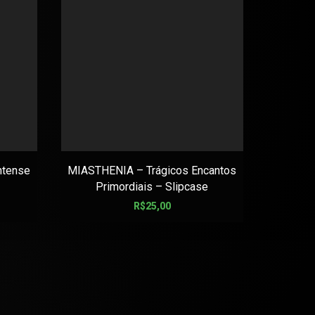
ntense
MIASTHENIA – Trágicos Encantos
COMBO 
Primordiais – Slipcase
16
R$
25,00