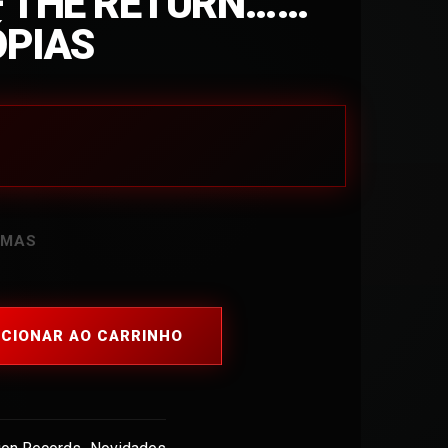
– THE RETURN……
ÓPIAS
AMAS
ICIONAR AO CARRINHO