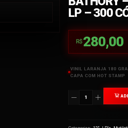
BATHORY 
LP – 300 C
280,00
R$
VINIL LARANJA 180 GR
CAPA COM HOT STAMP
AD