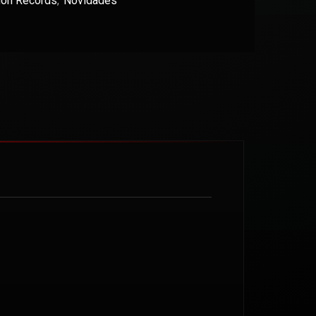
tion Records
,
Novidades