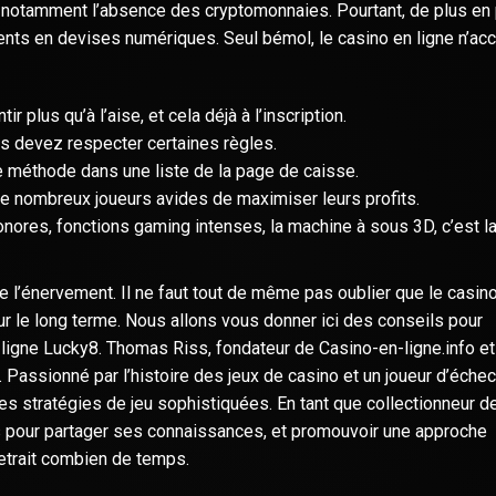
notamment l’absence des cryptomonnaies. Pourtant, de plus en 
nts en devises numériques. Seul bémol, le casino en ligne n’ac
r plus qu’à l’aise, et cela déjà à l’inscription.
s devez respecter certaines règles.
e méthode dans une liste de la page de caisse.
de nombreux joueurs avides de maximiser leurs profits.
nores, fonctions gaming intenses, la machine à sous 3D, c’est l
 de l’énervement. Il ne faut tout de même pas oublier que le casin
 sur le long terme. Nous allons vous donner ici des conseils pour
ligne Lucky8. Thomas Riss, fondateur de Casino-en-ligne.info et
 Passionné par l’histoire des jeux de casino et un joueur d’éche
es stratégies de jeu sophistiquées. En tant que collectionneur d
pour partager ses connaissances, et promouvoir une approche
retrait combien de temps
.