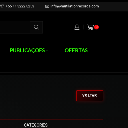
+55 11 3222.8253
info@mutilationrecords.com
0
PUBLICAÇÕES
OFERTAS
VOLTAR
CATEGORIES