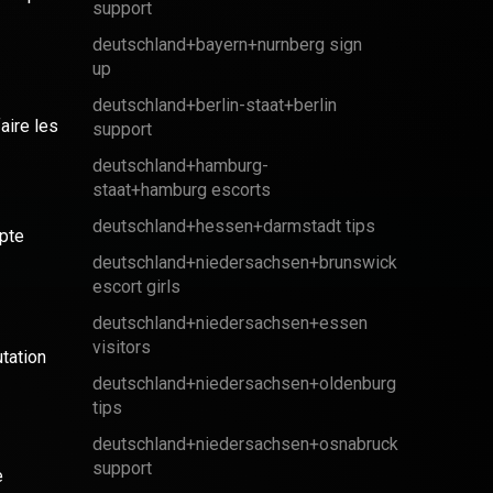
support
deutschland+bayern+nurnberg sign
up
deutschland+berlin-staat+berlin
aire les
support
deutschland+hamburg-
staat+hamburg escorts
deutschland+hessen+darmstadt tips
mpte
deutschland+niedersachsen+brunswick
escort girls
deutschland+niedersachsen+essen
visitors
utation
deutschland+niedersachsen+oldenburg
tips
deutschland+niedersachsen+osnabruck
support
e