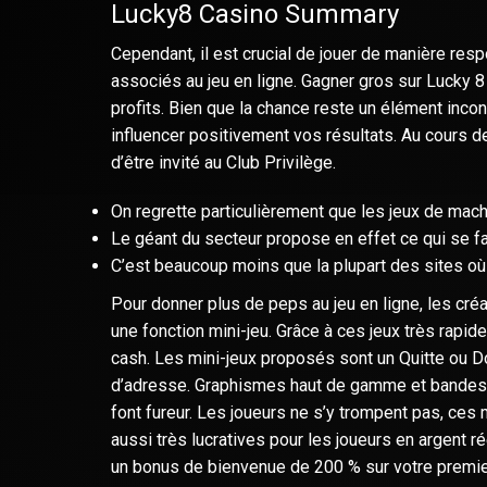
Lucky8 Casino Summary
Cependant, il est crucial de jouer de manière res
associés au jeu en ligne. Gagner gros sur Lucky 8
profits. Bien que la chance reste un élément incon
influencer positivement vos résultats. Au cours d
d’être invité au Club Privilège.
On regrette particulièrement que les jeux de mac
Le géant du secteur propose en effet ce qui se fa
C’est beaucoup moins que la plupart des sites où i
Pour donner plus de peps au jeu en ligne, les cr
une fonction mini-jeu. Grâce à ces jeux très rapi
cash. Les mini-jeux proposés sont un Quitte ou Do
d’adresse. Graphismes haut de gamme et bandes-
font fureur. Les joueurs ne s’y trompent pas, c
aussi très lucratives pour les joueurs en argent r
un bonus de bienvenue de 200 % sur votre premie