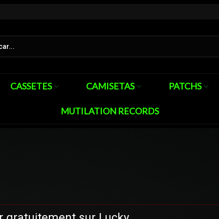
CASSETES
CAMISETAS
PATCHS
MUTILATION RECORDS
r gratuitement sur Lucky