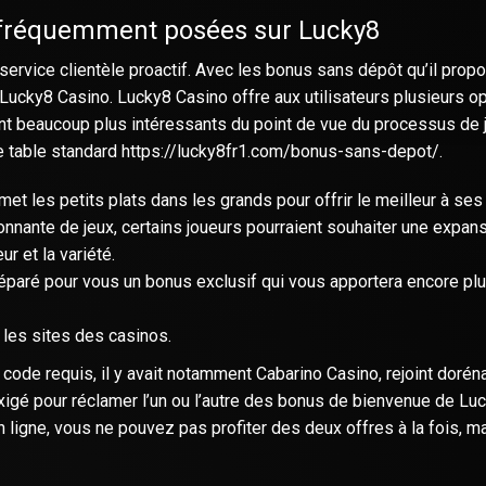
 fréquemment posées sur Lucky8
ervice clientèle proactif. Avec les bonus sans dépôt qu’il propo
ucky8 Casino. Lucky8 Casino offre aux utilisateurs plusieurs o
 sont beaucoup plus intéressants du point de vue du processus de j
e table standard
https://lucky8fr1.com/bonus-sans-depot/
.
met les petits plats dans les grands pour offrir le meilleur à ses 
nante de jeux, certains joueurs pourraient souhaiter une expan
r et la variété.
éparé pour vous un bonus exclusif qui vous apportera encore pl
r les sites des casinos.
ode requis, il y avait notamment Cabarino Casino, rejoint dorén
 exigé pour réclamer l’un ou l’autre des bonus de bienvenue de Lu
en ligne, vous ne pouvez pas profiter des deux offres à la fois, m