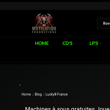
HOME
CD’S
LP’S
Home
Blog
Lucky8 France
Machines à sous gratuites Joue