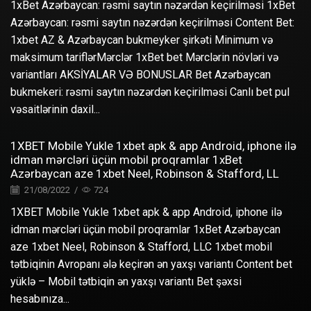
1xBet Azərbaycan: rəsmi saytın nəzərdən keçirilməsi 1xBet
Azərbaycan: rəsmi saytın nəzərdən keçirilməsi Content Bet:
1xbet AZ & Аzərbаyсаn bukmеykеr şirkəti Minimum və
maksimum tariflərMərclər 1xBet bet Mərclərin növləri və
variantları AKSİYALAR VƏ BONUSLAR Bet Azərbaycan
bukmekeri: rəsmi saytın nəzərdən keçirilməsi Canlı bet pul
vəsaitlərinin daxil...
1XBET Mobile Yukle 1xbet apk & app Android, iphone ilə
idman mərcləri üçün mobil proqramlar 1xBet
Azərbaycan aze 1xbet Neel, Robinson & Stafford, LL
21/08/2022
/
724
1XBET Mobile Yukle 1xbet apk & app Android, iphone ilə
idman mərcləri üçün mobil proqramlar 1xBet Azərbaycan
aze 1xbet Neel, Robinson & Stafford, LLC 1xbet mobil
tətbiqinin Avropanı ələ keçirən ən yaxşı variantı Content bet
yüklə – Mobil tətbiqin ən yaxşı variantı Bet şəxsi
hesabınıza...