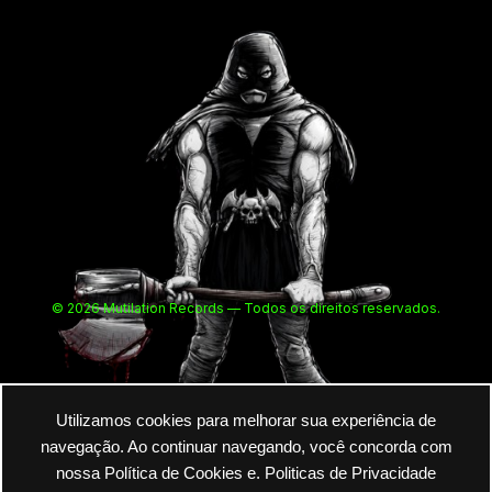
© 2026 Mutilation Records — Todos os direitos reservados.
Utilizamos cookies para melhorar sua experiência de
navegação. Ao continuar navegando, você concorda com
nossa Política de Cookies e.
Politicas de Privacidade