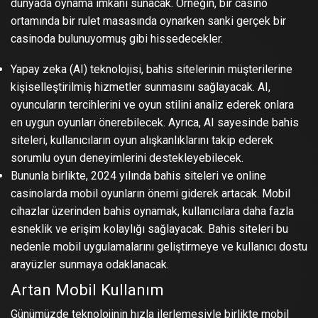
dünyada oynama imkanı sunacak. Örneğin, bir casino
ortamında bir rulet masasında oynarken sanki gerçek bir
casinoda bulunuyormuş gibi hissedecekler.
Yapay zeka (AI) teknolojisi, bahis sitelerinin müşterilerine
kişiselleştirilmiş hizmetler sunmasını sağlayacak. AI,
oyuncuların tercihlerini ve oyun stilini analiz ederek onlara
en uygun oyunları önerebilecek. Ayrıca, AI sayesinde bahis
siteleri, kullanıcıların oyun alışkanlıklarını takip ederek
sorumlu oyun deneyimlerini destekleyebilecek.
Bununla birlikte, 2024 yılında bahis siteleri ve online
casinolarda mobil oyunların önemi giderek artacak. Mobil
cihazlar üzerinden bahis oynamak, kullanıcılara daha fazla
esneklik ve erişim kolaylığı sağlayacak. Bahis siteleri bu
nedenle mobil uygulamalarını geliştirmeye ve kullanıcı dostu
arayüzler sunmaya odaklanacak.
Artan Mobil Kullanım
Günümüzde teknolojinin hızla ilerlemesiyle birlikte mobil