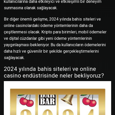
kullanıcılarına daha etkileyici ve etkileşimli bir deneyim
sunmasına olanak sağlayacak.
Bir diğer önemli gelişme, 2024 yılında bahis siteleri ve
online casinolardaki ödeme yöntemlerinin daha da
çeşitlenmesi olacak. Kripto para birimleri, mobil ödemeler
ve dijital cüzdanlar gibi yeni ödeme yöntemlerinin
yaygınlaşması bekleniyor. Bu da kullanıcıların ödemelerini
daha hızlı ve güvenilir bir şekilde gerçekleştirmelerini
sağlayacak.
2024 yılında bahis siteleri ve online
casino endüstrisinde neler bekliyoruz?