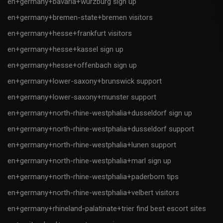
en+germany+bavaria+wurzburg sign up
en+germany+bremen-state+bremen visitors
en+germany+hesse+frankfurt visitors
en+germany+hesse+kassel sign up
en+germany+hesse+offenbach sign up
en+germany+lower-saxony+brunswick support
en+germany+lower-saxony+munster support
en+germany+north-rhine-westphalia+dusseldorf sign up
en+germany+north-rhine-westphalia+dusseldorf support
en+germany+north-rhine-westphalia+lunen support
en+germany+north-rhine-westphalia+marl sign up
en+germany+north-rhine-westphalia+paderborn tips
en+germany+north-rhine-westphalia+velbert visitors
en+germany+rhineland-palatinate+trier find best escort sites