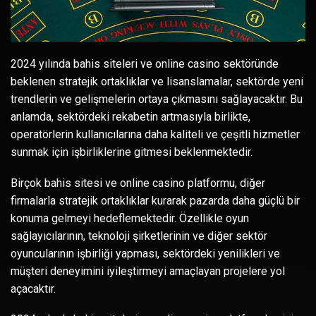
2024 yılında bahis siteleri ve online casino sektöründe
beklenen stratejik ortaklıklar ve lisanslamalar, sektörde yeni
trendlerin ve gelişmelerin ortaya çıkmasını sağlayacaktır. Bu
anlamda, sektördeki rekabetin artmasıyla birlikte,
operatörlerin kullanıcılarına daha kaliteli ve çeşitli hizmetler
sunmak için işbirliklerine gitmesi beklenmektedir.
Birçok bahis sitesi ve online casino platformu, diğer
firmalarla stratejik ortaklıklar kurarak pazarda daha güçlü bir
konuma gelmeyi hedeflemektedir. Özellikle oyun
sağlayıcılarının, teknoloji şirketlerinin ve diğer sektör
oyuncularının işbirliği yapması, sektördeki yenilikleri ve
müşteri deneyimini iyileştirmeyi amaçlayan projelere yol
açacaktır.