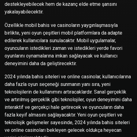
destekleyebilecek hem de kazanç elde etme şansını
yakalayabilecektir.
Özellikle mobil bahis ve casinoların yaygınlaşmasıyla
birlikte, yeni oyun çeşitleri mobil platformlara da adapte
edilerek kullanıcılara sunulacaktır. Mobil uygulamalar,
oyuncuların istedikleri zaman ve istedikleri yerde favori
oyunlarını oynamalarına imkan sağlayacak ve kullanıcı
deneyimini daha da geliştirecektir.
2024 yılında bahis siteleri ve online casinolar, kullanıcılarına
daha fazla oyun seçeneği sunmanın yanı sıra, yeni
teknolojilerin de kullanımını artıracaklardır. Sanal gerçeklik
ve artırılmış gerçeklik gibi teknolojiler, oyun deneyimini daha
interaktif ve gerçekçi hale getirecek ve oyuncuların daha
fazla keyif almasını sağlayacaktır. Yeni oyun çeşitleri ve
teknolojik gelişmeler sayesinde, 2024 yılında bahis siteleri
ve online casinoları bekleyen gelecek oldukça heyecan