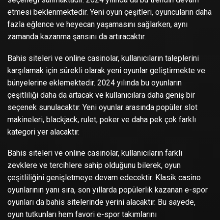
etmesi beklenmektedir. Yeni oyun çeşitleri, oyuncuların daha
fazla eğlence ve heyecan yaşamasını sağlarken, aynı
zamanda kazanma şansını da artıracaktır.
Bahis siteleri ve online casinolar, kullanıcıların taleplerini
karşılamak için sürekli olarak yeni oyunlar geliştirmekte ve
bünyelerine eklemektedir. 2024 yılında bu oyunların
çeşitliliği daha da artacak ve kullanıcılara daha geniş bir
seçenek sunulacaktır. Yeni oyunlar arasında popüler slot
makineleri, blackjack, rulet, poker ve daha pek çok farklı
kategori yer alacaktır.
Bahis siteleri ve online casinolar, kullanıcıların farklı
zevklere ve tercihlere sahip olduğunu bilerek, oyun
çeşitliliğini genişletmeye devam edecektir. Klasik casino
oyunlarının yanı sıra, son yıllarda popülerlik kazanan e-spor
oyunları da bahis sitelerinde yerini alacaktır. Bu sayede,
oyun tutkunları hem favori e-spor takımlarını