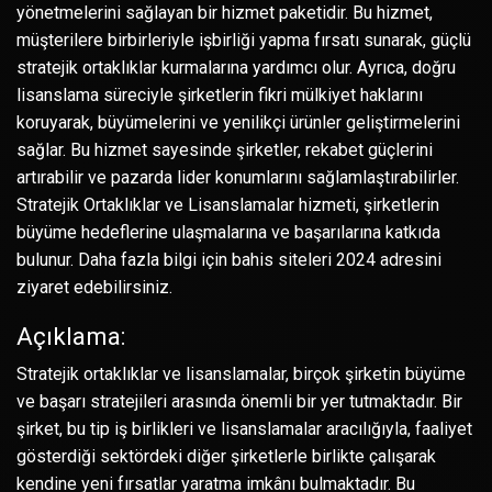
yönetmelerini sağlayan bir hizmet paketidir. Bu hizmet,
müşterilere birbirleriyle işbirliği yapma fırsatı sunarak, güçlü
stratejik ortaklıklar kurmalarına yardımcı olur. Ayrıca, doğru
lisanslama süreciyle şirketlerin fikri mülkiyet haklarını
koruyarak, büyümelerini ve yenilikçi ürünler geliştirmelerini
sağlar. Bu hizmet sayesinde şirketler, rekabet güçlerini
artırabilir ve pazarda lider konumlarını sağlamlaştırabilirler.
Stratejik Ortaklıklar ve Lisanslamalar hizmeti, şirketlerin
büyüme hedeflerine ulaşmalarına ve başarılarına katkıda
bulunur. Daha fazla bilgi için
bahis siteleri 2024
adresini
ziyaret edebilirsiniz.
Açıklama:
Stratejik ortaklıklar ve lisanslamalar, birçok şirketin büyüme
ve başarı stratejileri arasında önemli bir yer tutmaktadır. Bir
şirket, bu tip iş birlikleri ve lisanslamalar aracılığıyla, faaliyet
gösterdiği sektördeki diğer şirketlerle birlikte çalışarak
kendine yeni fırsatlar yaratma imkânı bulmaktadır. Bu