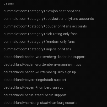
casino
cummalot.com+category+blowjob best onlyfans
cummalot.com+category+bodybuilder onlyfans accounts
cummalot.com+category+cougar onlyfans accounts
cummalot.com+category+dick-rating only fans
cummalot.com+category+femdom only fans
cummalot.com+category+lingerie onlyfans
deutschland+baden-wurttemberg+karlsruhe support
deutschland+baden-wurttemberg+mannheim tips
deutschland+baden-wurttemberg+ulm sign up
deutschland+bayern+ingolstadt support
deutschland+bayern+nurnberg sign up
deutschland+berlin-staat+berlin support
deutschland+hamburg-staat+hamburg escorts