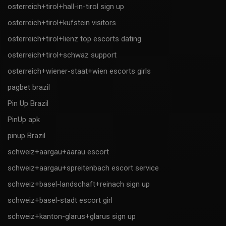
osterreich+tirol+hall-in-tirol sign up
osterreich+tirol+kufstein visitors
osterreich+tirol+lienz top escorts dating
osterreich+tirol+schwaz support
osterreich+wiener-staat+wien escorts girls
pagbet brazil
Pin Up Brazil
PinUp apk
pinup Brazil
schweiz+aargau+aarau escort
schweiz+aargau+spreitenbach escort service
schweiz+basel-landschaft+reinach sign up
schweiz+basel-stadt escort girl
schweiz+kanton-glarus+glarus sign up