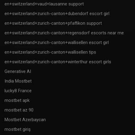
en+switzerland+vaud+lausanne support
en+switzerland+zurich-canton+dubendorf escort girl
en+switzerland+zurich-canton+pfaffikon support
en+switzerland+zurich-canton+regensdorf escorts near me
en+switzerland+zurich-canton+wallisellen escort girl
en+switzerland+zurich-canton+wallisellen tips
en+switzerland+zurich-canton+winterthur escort girls
Generative AI
India Mostbet
lucky8 France
mostbet apk
mostbet az 90
Mostbet Azerbaycan
mostbet giriş