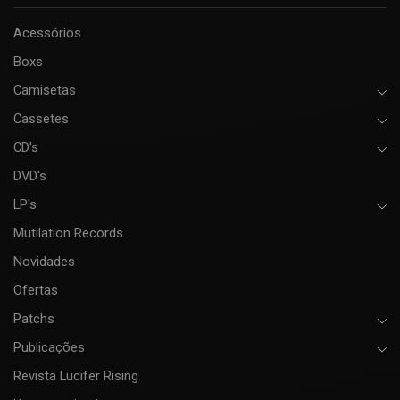
Acessórios
Boxs
Camisetas
Cassetes
CD's
DVD's
LP's
Mutilation Records
Novidades
Ofertas
Patchs
Publicações
Revista Lucifer Rising