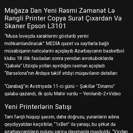
Mağaza Dan Yeni Rəsmi Zəmanət Lə
Rəngli Printer Copya Surət Çıxardan Və
Skaner Epson L3101
“Musa İsveçdə xarakterini göstərib yerini
möhkəmləndirəcək” MEDİA qəzet və saytlarla bağlı
müsabiqənin nəticələrini açıqlayıb Azərbaycanın basketbol
klubu 18 illik fasilədən sonra yenidən avrokuboklarda
“Qəbələ” Utziqlə yolları ayırdığını rəsmən açıqladı
“Barselona”nın Ardaya təklif etdiyi müqavilənin detalları
“Qarabağ”ın Avstriyada 11-ci günü – Şəkillər “Dinamo”
qələbə qazandı, ilk qolu Mahir vurdu – Yenilənib-2+Video
Yeni Printerlərin Satışı
Tam fərqli hüquqi şəxsin, daha doğrusu, yunanların adına
qeydiyyatdan keçiriblər, “1xBet” ilə yanaşı, bu şirkət də
azərbaycanlıların pulunu xaricə daşımaqla məşğuldu. “Vicdan