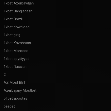
1xbet Azerbaydjan
1xbet Bangladesh
1xbet Brazil
1xbet download
1xbet giriş
1xbet Kazahstan
1xbet Morocco
1xbet qeydiyyat
1xbet Russian
2
AZ Most BET
Azerbajany Mostbet
b1bet apostas
beebet