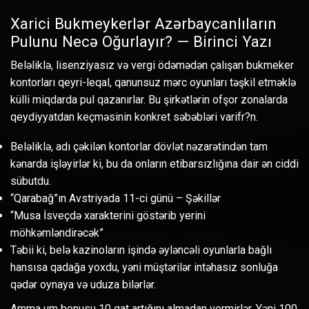
Xarici Bukmeykerlər Azərbaycanlıların
Pulunu Necə Oğurlayır? — Birinci Yazı
Beləliklə, lisenziyasız və vergi ödəmədən çalışan bukmeker
kontorları qeyri-leqal, qanunsuz mərc oyunları təşkil etməklə
külli miqdarda pul qazanırlar. Bu şirkətlərin ofşor zonalarda
qeydiyyatdan keçməsinin konkret səbəbləri varifr?n.
Beləliklə, adı çəkilən kontorlar dövlət nəzarətindən tam
kənarda işləyirlər ki, bu da onların etibarsızlığına dair ən ciddi
sübutdu.
“Qarabağ”ın Avstriyada 11-ci günü – Şəkillər
“Musa İsveçdə xarakterini göstərib yerini
möhkəmləndirəcək”
Təbii ki, belə kazinoların işində əyləncəli oyunlarla bağlı
hansısa qadağa yoxdu, yəni müştərilər intəhasız sonluğa
qədər oynaya və uduza bilərlər.
Amma um bonusu 10 qat artığını almadan vermirlər. Yəni 100