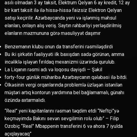
asılı olmadan 3 ay taksit, Elektrum Qelyan 6 ay kredit, 12 ay
bir kart taksit ilə ilə hissə-hissə faizsiz Elektron Qelyan
satışı keçirilir. Azərbaycanda yeni və işlənmiş məhsul
elanları, onlayn alış veriş. Saytın rəhbərliyi yerləşdirilmiş
elanların məzmununa görə məsuliyyət daşımır
Benzemanın klubu onun da transferini rəsmiləşdirdi
Bu iki şirkətin fəaliyyəti ilk baxışdan sadə görünən, amma
incəliklə işləyən fırıldaq mexanizmi üzərində qurulub.
La Liqanın rəsmi adı və loqosu dəyişdi — Şəkil
forty-four günlük müharibə Azərbaycanın qələbəsi ilə bitdi.
Ölkəsinin vergi orqanlarında problemlə üzləşən istənilən
müştəri artıq kontorun yardımına bel bağlamamalı, günahı
özündə axtarmalıdı.
“Real” yeni kapitanlarını rəsmən təqdim etdi “Neftçi”yə
keçməyimdə Bakını sevən sevgilimin rolu olub” – Filip
Ozobiç “Real” Mbappenin transferini 6 və ahora 7 iyulda
açıqlayacaq”