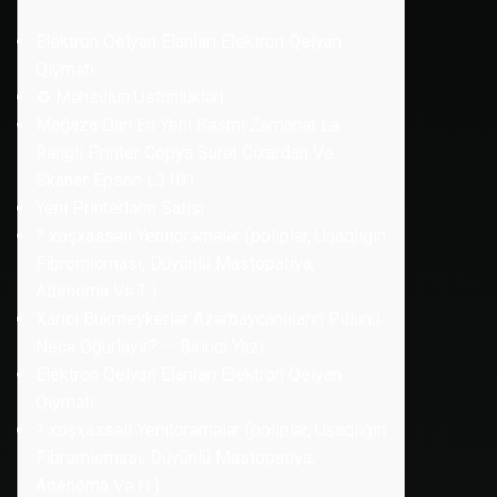
Elektron Qelyan Elanları Elektron Qelyan
Qiyməti
♻️ Məhsulun Üstünlükləri̇:
Mağaza Dan En Yeni Rəsmi Zəmanət Lə
Rəngli Printer Copya Surət Çıxardan Və
Skaner Epson L3101
Yeni Printerlərin Satışı
? ️xoşxassəli Yenitörəmələr (poliplər, Uşaqlığın
Fibromioması, Düyünlü Mastopatiya,
Adenoma Və T )
Xarici Bukmeykerlər Azərbaycanlıların Pulunu
Necə Oğurlayır? — Birinci Yazı
Elektron Qelyan Elanları Elektron Qelyan
Qiyməti
? ️xoşxassəli Yenitörəmələr (poliplər, Uşaqlığın
Fibromioması, Düyünlü Mastopatiya,
Adenoma Və H )