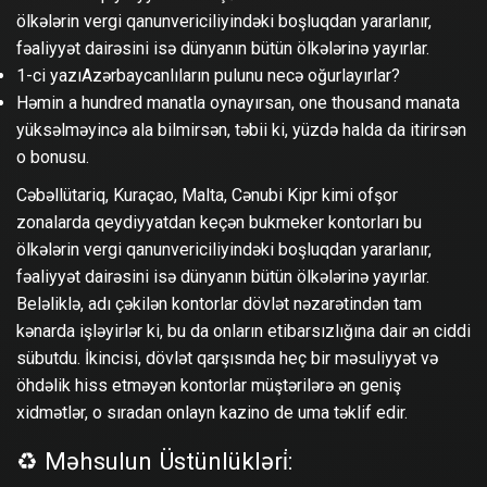
ölkələrin vergi qanunvericiliyindəki boşluqdan yararlanır,
fəaliyyət dairəsini isə dünyanın bütün ölkələrinə yayırlar.
1-ci yazıAzərbaycanlıların pulunu necə oğurlayırlar?
Həmin a hundred manatla oynayırsan, one thousand manata
yüksəlməyincə ala bilmirsən, təbii ki, yüzdə halda da itirirsən
o bonusu.
Cəbəllütariq, Kuraçao, Malta, Cənubi Kipr kimi ofşor
zonalarda qeydiyyatdan keçən bukmeker kontorları bu
ölkələrin vergi qanunvericiliyindəki boşluqdan yararlanır,
fəaliyyət dairəsini isə dünyanın bütün ölkələrinə yayırlar.
Beləliklə, adı çəkilən kontorlar dövlət nəzarətindən tam
kənarda işləyirlər ki, bu da onların etibarsızlığına dair ən ciddi
sübutdu. İkincisi, dövlət qarşısında heç bir məsuliyyət və
öhdəlik hiss etməyən kontorlar müştərilərə ən geniş
xidmətlər, o sıradan onlayn kazino de uma təklif edir.
♻️ Məhsulun Üstünlükləri̇: