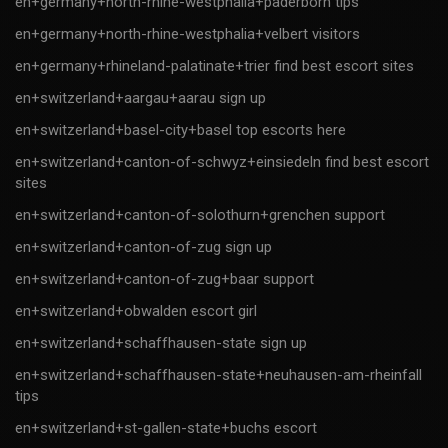
en+germany+north-rhine-westphalia+paderborn tips
en+germany+north-rhine-westphalia+velbert visitors
en+germany+rhineland-palatinate+trier find best escort sites
en+switzerland+aargau+aarau sign up
en+switzerland+basel-city+basel top escorts here
en+switzerland+canton-of-schwyz+einsiedeln find best escort
sites
en+switzerland+canton-of-solothurn+grenchen support
en+switzerland+canton-of-zug sign up
en+switzerland+canton-of-zug+baar support
en+switzerland+obwalden escort girl
en+switzerland+schaffhausen-state sign up
en+switzerland+schaffhausen-state+neuhausen-am-rheinfall
tips
en+switzerland+st-gallen-state+buchs escort