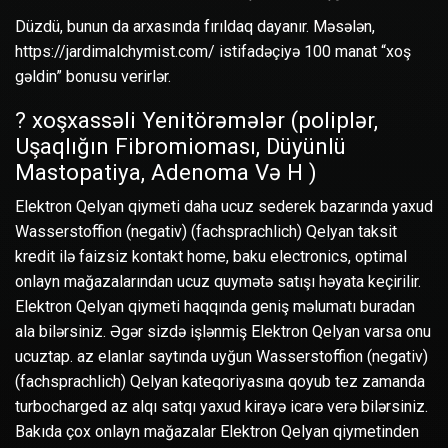
Düzdü, bunun da arxasında fırıldaq dayanır. Məsələn,
https://jardimalchymist.com/
istifadəçiyə 100 manat “xoş
gəldin” bonusu verirlər.
? ️xoşxassəli Yenitörəmələr (poliplər,
Uşaqlığın Fibromioması, Düyünlü
Mastopatiya, Adenoma Və H )
Elektron Qelyan qiymeti daha ucuz sederek bazarında yaxud
Wasserstoffion (negativ) (fachsprachlich) Qelyan taksit
kredit ilə faizsiz kontakt home, baku electronics, optimal
onlayn mağazalarından ucuz quymətə satışı həyata keçirilir.
Elektron Qelyan qiymeti haqqında geniş məlumatı buradan
ala bilərsiniz. Əgər sizdə işlənmiş Elektron Qelyan varsa onu
ucuztap. az elanlar saytında uyğun Wasserstoffion (negativ)
(fachsprachlich) Qelyan kateqoriyasına qoyub tez zamanda
turbocharged az alqı satqı yaxud kirayə icarə verə bilərsiniz.
Bakıda çox onlayn mağazalar Elektron Qelyan qiymetinden