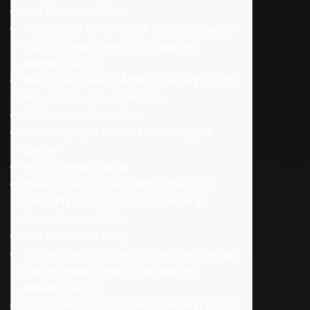
Yeni Printerlərin Satışı
? ️xoşxassəli Yenitörəmələr (poliplər, Uşaqlığın
Fibromioması, Düyünlü Mastopatiya,
Adenoma Və S )
Xarici Bukmeykerlər Azərbaycanlıların Pulunu
Necə Oğurlayır? — Birinci Yazı
♻️ Məhsulun Üstünlükləri̇:
Elektron Qelyan Elanları Elektron Qelyan
Qiyməti
Yeni Printerlərin Satışı
Mağaza Dan En Yeni Rəsmi Zəmanət Lə
Rəngli Printer Copya Surət Çıxardan Və
Skaner Epson L3101
Yeni Printerlərin Satışı
? ️xoşxassəli Yenitörəmələr (poliplər, Uşaqlığın
Fibromioması, Düyünlü Mastopatiya,
Adenoma Və T )
Xarici Bukmeykerlər Azərbaycanlıların Pulunu