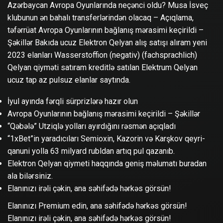
Azərbaycan Avropa Oyunlarında neçənci oldu? Musa İsveç
klubunun ən bahalı transferlərindən olacaq – Açıqlama,
təfərrüat Avropa Oyunlarının bağlanış mərasimi keçirildi –
Şəkillər Bakıda ucuz Elektron Qelyan alış satışı alıram yeni
2023 elanları Wasserstoffion (negativ) (fachsprachlich)
Qelyan qiyməti satıram kreditlə satılan Elektrum Qelyan
ucuz tap az pulsuz elanlar saytında.
İyul ayında fərqli sürprizlərə hazır olun
Avropa Oyunlarının bağlanış mərasimi keçirildi – Şəkillər
“Qəbələ” Utziqlə yolları ayırdığını rəsmən açıqladı
“1xBet”in yaradıcıları Semioxin, Kazorin və Karşkov qeyri-
qanuni yolla 63 milyard rubldan artıq pul qazanıb.
Elektron Qelyan qiymeti haqqında geniş məlumatı buradan
ala bilərsiniz.
Elanınızı irəli çəkin, ana səhifədə hərkəs görsün!
Elanınızı Premium edin, ana səhifədə hərkəs görsün!
Elanınızı irəli çəkin, ana səhifədə hərkəs görsün!