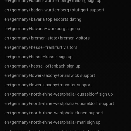
en+germany+baden-wurttemberg+freiburg sign up
en+germany+baden-wurttemberg+stuttgart support
en+germany+bavaria top escorts dating
en+germany+bavaria+wurzburg sign up
en+germany+bremen-state+bremen visitors
en+germany+hesse+frankfurt visitors
en+germany+hesse+kassel sign up
en+germany+hesse+offenbach sign up
en+germany+lower-saxony+brunswick support
en+germany+lower-saxony+munster support
en+germany+north-rhine-westphalia+dusseldorf sign up
en+germany+north-rhine-westphalia+dusseldorf support
en+germany+north-rhine-westphalia+lunen support
en+germany+north-rhine-westphalia+marl sign up