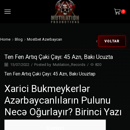
0
Home
Blog
Mostbet Azerbaycan
VOLTAR
Ten Fen Artıq Çəki Çayı: 45 Azn, Bakı Ucuzta
15/07/2022
/
Posted by
Mutilation_Records
/
820
Ten Fen Artıq Çəki Çayı: 45 Azn, Bakı Ucuztap
Xarici Bukmeykerlər
Azərbaycanlıların Pulunu
Necə Oğurlayır? Birinci Yazı
Content