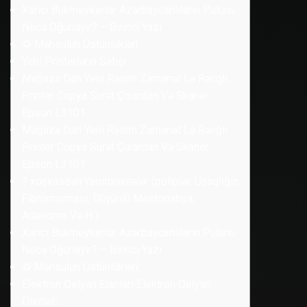
Xarici Bukmeykerlər Azərbaycanlıların Pulunu
Necə Oğurlayır? – Birinci Yazı
♻️ Məhsulun Üstünlükləri̇:
Yeni Printerlərin Satışı
Mağaza Dan Yeni Rəsmi Zəmanət Lə Rəngli
Printer Copya Surət Çıxardan Və Skaner
Epson L3101
Mağaza Dan Yeni Rəsmi Zəmanət Lə Rəngli
Printer Copya Surət Çıxardan Və Skaner
Epson L3101
? ️xoşxassəli Yenitörəmələr (poliplər, Uşaqlığın
Fibromioması, Düyünlü Mastopatiya,
Adenoma Və H )
Xarici Bukmeykerlər Azərbaycanlıların Pulunu
Necə Oğurlayır? – Birinci Yazı
♻️ Məhsulun Üstünlükləri̇:
Elektron Qelyan Elanları Elektron Qelyan
Qiyməti