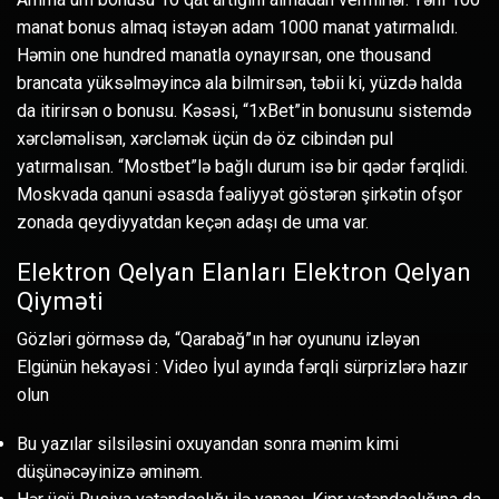
manat bonus almaq istəyən adam 1000 manat yatırmalıdı.
Həmin one hundred manatla oynayırsan, one thousand
brancata yüksəlməyincə ala bilmirsən, təbii ki, yüzdə halda
da itirirsən o bonusu. Kəsəsi, “1xBet”in bonusunu sistemdə
xərcləməlisən, xərcləmək üçün də öz cibindən pul
yatırmalısan. “Mostbet”lə bağlı durum isə bir qədər fərqlidi.
Moskvada qanuni əsasda fəaliyyət göstərən şirkətin ofşor
zonada qeydiyyatdan keçən adaşı de uma var.
Elektron Qelyan Elanları Elektron Qelyan
Qiyməti
Gözləri görməsə də, “Qarabağ”ın hər oyununu izləyən
Elgünün hekayəsi : Video İyul ayında fərqli sürprizlərə hazır
olun
Bu yazılar silsiləsini oxuyandan sonra mənim kimi
düşünəcəyinizə əminəm.