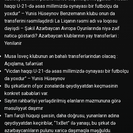
haqqı U-21-də əsas millimizdə oynayası bir futbolçu da
yoxdur” – Yunis Hüseynov Benzemanın klubu onun da
transferini rəsmiləşdirdi La Liqanın rəsmi adı və loqosu
dəyişdi – Şəkil Azərbaycan Avropa Oyunlarında niyə zəif
nəticə göstərdi? Azərbaycan klublarının yay transferləri :
Yenilənir
Musa İsveç klubunun ən bahalı transferlərindən olacaq :
Açıqlama, təfərrüat
“Vicdan haqqı U-21-də əsas millimizdə oynayası bir futbolçu
da yoxdur” – Yunis Hüseynov
Bu şirkətlərin ofşor zonalarda qeydiyyatdan keçməsinin
konkret səbəbləri var.
Saytın rəhbərliyi yerləşdirilmiş elanların məzmununa görə
məsuliyyət daşımır
Tam fərqli hüquqi şəxsin, daha doğrusu, yunanların adına
qeydiyyatdan keçiriblər, “1xBet” ilə yanaşı, bu şirkət də
azərbaycanlıların pulunu xaricə daşımaqla məşğuldu.