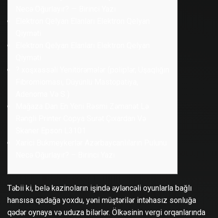
Necə Oğurlayır? — Birinci Yazı
Elektron Qelyan Elanları Elektron Qelyan
Qiyməti
Elektron Qelyan Elanları Elektron Qelyan
Qiyməti
? ️xoşxassəli Yenitörəmələr (poliplər, Uşaqlığın
Fibromioması, Düyünlü Mastopatiya,
Adenoma Və S )
Mağaza Dan En Yeni Rəsmi Zəmanət Lə
Rəngli Printer Copya Surət Çıxardan Və
Skaner Epson L3101
Xarici Bukmeykerlər Azərbaycanlıların Pulunu
Necə Oğurlayır? – Birinci Yazı
Təbii ki, belə kazinoların işində əyləncəli oyunlarla bağlı
hansısa qadağa yoxdu, yəni müştərilər intəhasız sonluğa
qədər oynaya və uduza bilərlər. Ölkəsinin vergi orqanlarında