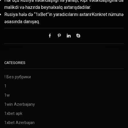
Hər üçü Rusiya vətəndaşlığı ilə yanaşı, Kipr vətəndaşlığına da
malikdi və hazırda beynəlxalq axtarışdadılar.
Rusiya hələ də “1xBet”in yaradıcılarını axtarırKonkret nümunə
əsasında danışaq.
CATEGORIES
! Без рубрики
1
1w
1win Azerbajany
1xbet apk
1xbet Azerbajan