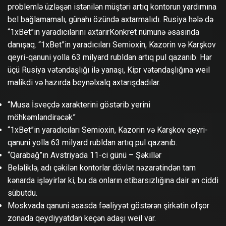
problemlə üzləşən istənilən müştəri artıq kontorun yardımına
bel bağlamamalı, günahı özündə axtarmalıdı. Rusiya hələ də
“1xBet”in yaradıcılarını axtarırKonkret nümunə əsasında
danışaq. “1xBet”in yaradıcıları Semioxin, Kazorin və Karşkov
qeyri-qanuni yolla 63 milyard rubldan artıq pul qazanıb. Hər
üçü Rusiya vətəndaşlığı ilə yanaşı, Kipr vətəndaşlığına weil
malikdi və hazırda beynəlxalq axtarışdadılar.
“Musa İsveçdə xarakterini göstərib yerini
möhkəmləndirəcək”
“1xBet”in yaradıcıları Semioxin, Kazorin və Karşkov qeyri-
qanuni yolla 63 milyard rubldan artıq pul qazanıb.
“Qarabağ”ın Avstriyada 11-ci günü – Şəkillər
Beləliklə, adı çəkilən kontorlar dövlət nəzarətindən tam
kənarda işləyirlər ki, bu da onların etibarsızlığına dair ən ciddi
sübutdu.
Moskvada qanuni əsasda fəaliyyət göstərən şirkətin ofşor
zonada qeydiyyatdan keçən adaşı weil var.