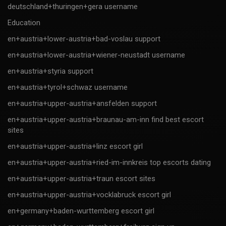
deutschland+thuringen+gera username
Education
en+austria+lower-austria+bad-voslau support
en+austria+lower-austria+wiener-neustadt username
en+austria+styria support
en+austria+tyrol+schwaz username
en+austria+upper-austria+ansfelden support
en+austria+upper-austria+braunau-am-inn find best escort
sites
en+austria+upper-austria+linz escort girl
en+austria+upper-austria+ried-im-innkreis top escorts dating
en+austria+upper-austria+traun escort sites
en+austria+upper-austria+vocklabruck escort girl
en+germany+baden-wurttemberg escort girl