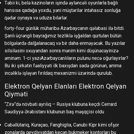
Təbii ki, belə kazinoların işində əyləncəli oyunlarla bağlı
hansısa qadağa yoxdu, yəni müştərilər intəhasız sonluğa
qədər oynaya və uduza bilərlər.
forty-four günlük müharibə Azərbaycanın qələbəsi ilə bitdi.
Şanlı üçrəngli bayrağımız tezliklə işğaldan qurtulan bütün
bölgələrdə dalğalanacaq və bir daha enməyəcək. Bu yazılar
silsiləsini oxuyandan sonra mənim kimi düşünəcəyinizə
əminəm. 1-ci yazıAzərbaycanlıların pulunu necə oğurlayırlar?
Bu iki şirkətin fəaliyyəti ilk baxışdan sadə görünən, amma
incəliklə işləyən fırıldaq mexanizmi üzərində qurulub.
Elektron Qelyan Elanları Elektron Qelyan
Qiyməti
“Zirə”də növbəti ayrılıq – Rusiya klubuna keçdi Cerrard
Səudiyyə Ərəbistanı klubunun baş məşqçisi oldu
Cəbəllütariq, Kuraçao, Fanghiglia, Cənubi Kipr kimi ofşor
zonalarda qeydiyyatdan keçən bukmeker kontorları bu