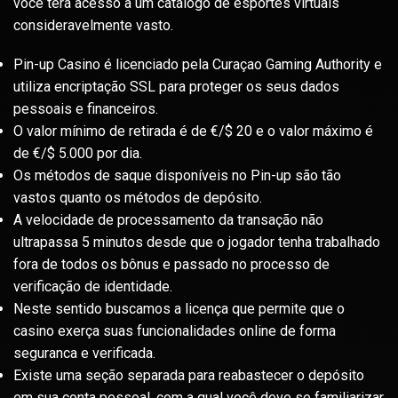
você terá acesso a um catálogo de esportes virtuais
consideravelmente vasto.
Pin-up Casino é licenciado pela Curaçao Gaming Authority e
utiliza encriptação SSL para proteger os seus dados
pessoais e financeiros.
O valor mínimo de retirada é de €/$ 20 e o valor máximo é
de €/$ 5.000 por dia.
Os métodos de saque disponíveis no Pin-up são tão
vastos quanto os métodos de depósito.
A velocidade de processamento da transação não
ultrapassa 5 minutos desde que o jogador tenha trabalhado
fora de todos os bônus e passado no processo de
verificação de identidade.
Neste sentido buscamos a licença que permite que o
casino exerça suas funcionalidades online de forma
seguranca e verificada.
Existe uma seção separada para reabastecer o depósito
em sua conta pessoal, com a qual você deve se familiarizar