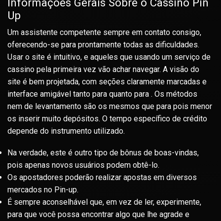
Informações Gerais Sobre o Cassino Pin
Up
Um assistente competente sempre em contato consigo,
oferecendo-se para prontamente todas as dificuldades.
Usar o site é intuitivo, e aqueles que usando um serviço de
cassino pela primeira vez vão achar navegar. A visão do
site é bem projetada, com seções claramente marcadas e
interface amigável tanto para quanto para . Os métodos
nem de levantamento são os mesmos que para pois menor
os inserir muito depósitos. O tempo específico de crédito
depende do instrumento utilizado.
Na verdade, este é outro tipo de bônus de boas-vindas,
pois apenas novos usuários podem obtê-lo.
Os apostadores poderão realizar apostas em diversos
mercados no Pin-up.
É sempre aconselhável que, em vez de ler, experimente,
para que você possa encontrar algo que lhe agrade e