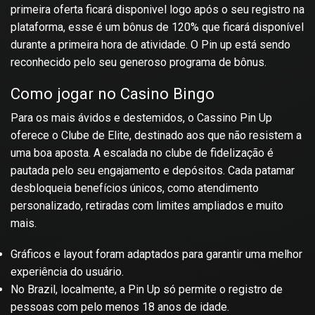
primeira oferta ficará disponivel logo após o seu registro na
plataforma, esse é um bônus de 120% que ficará disponível
durante a primeira hora de atividade. O Pin up está sendo
reconhecido pelo seu generoso programa de bônus.
Como jogar no Casino Bingo
Para os mais ávidos e destemidos, o Cassino Pin Up
oferece o Clube de Elite, destinado aos que não resistem a
uma boa aposta. A escalada no clube de fidelização é
pautada pelo seu engajamento e depósitos. Cada patamar
desbloqueia benefícios únicos, como atendimento
personalizado, retiradas com limites ampliados e muito
mais.
Gráficos e layout foram adaptados para garantir uma melhor
experiência do usuário.
No Brazil, localmente, a Pin Up só permite o registro de
pessoas com pelo menos 18 anos de idade.