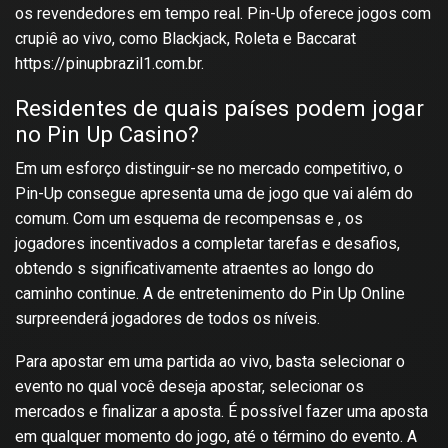
os revendedores em tempo real. Pin-Up oferece jogos com
crupiê ao vivo, como Blackjack, Roleta e Baccarat
https://pinupbrazil1.com.br
.
Residentes de quais países podem jogar
no Pin Up Casino?
Em um esforço distinguir-se no mercado competitivo, o
Pin-Up consegue apresenta uma de jogo que vai além do
comum. Com um esquema de recompensas e , os
jogadores incentivados a completar tarefas e desafios,
obtendo s significativamente atraentes ao longo do
caminho continue. A de entretenimento do Pin Up Online
surpreenderá jogadores de todos os níveis.
Para apostar em uma partida ao vivo, basta selecionar o
evento no qual você deseja apostar, selecionar os
mercados e finalizar a aposta. É possível fazer uma aposta
em qualquer momento do jogo, até o término do evento. A