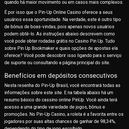
quando há maior movimento ou em casos mais complexos.
É por isso que o Pin-Up Online Casino oferece a seus
usuários essa oportunidade. Na verdade, este é outro tipo
de bônus de boas-vindas, pois apenas novos usuários
podem obtê-lo. As instruções abaixo descrevem como
você pode obter rodadas grátis no Casino Pin Up. Tudo
sobre Pin Up Bookmaker e quais opções de apostas ela
oferece? Você pode descobrir isso ligando para o serviço
de suporte ou consultando a página principal do site.
Benefícios em depósitos consecutivos
Nesta resenha do Pin-Up Brasil, você encontrará todas as
informações sobre este site. E na tabela abaixo há um
resumo básico do cassino online PinUp. Você ainda terá
acesso a uma grande variedade de jogos, bônus e
promoções. No Pin-Up Casino, a roleta é a favorita entre os
jogadores por suas altas chances de ganhar de 98,34%,
dependendo do tipo de jogo escolhido.