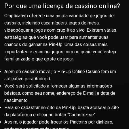
Por que uma licença de cassino online?
O aplicativo oferece uma ampla variedade de jogos de
cassino, incluindo caça-níqueis, jogos de mesa,
videopôquer e jogos com crupiê ao vivo. Existem várias
estratégias que você pode usar para aumentar suas
chances de ganhar na Pin-Up. Uma das coisas mais
importantes é escolher jogos com os quais você esteja
familiarizado e que goste de jogar.
Além do cassino móvel, o Pin-Up Online Casino tem um
aplicativo para Android.
Você será solicitado a fornecer algumas informações
básicas, como seu nome, endereço de E-mail e data de
nascimento.
Para se cadastrar no site da Pin-Up, basta acessar o site
da plataforma e clicar no botão “Cadastre-se”.
Assim, o jogador pode trocar os Pincoins por dinheiro,