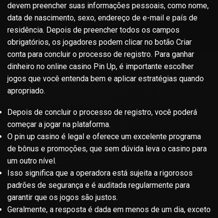
devem preencher suas informações pessoais, como nome,
data de nascimento, sexo, endereço de e-mail e país de
residência. Depois de preencher todos os campos
obrigatórios, os jogadores podem clicar no botão Criar
conta para concluir o processo de registro. Para ganhar
dinheiro no online casino Pin Up, é importante escolher
jogos que você entenda bem e aplicar estratégias quando
apropriado.
Depois de concluir o processo de registro, você poderá
começar a jogar na plataforma.
O pin up casino é legal e oferece um excelente programa
de bônus e promoções, que sem dúvida leva o casino para
um outro nível.
Isso significa que a operadora está sujeita a rigorosos
padrões de segurança e é auditada regularmente para
garantir que os jogos são justos.
Geralmente, a resposta é dada em menos de um dia, exceto