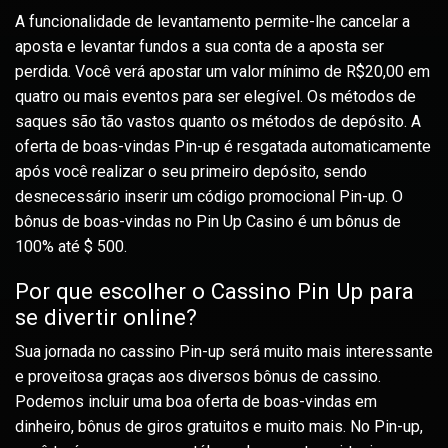
A funcionalidade de levantamento permite-lhe cancelar a
aposta e levantar fundos a sua conta de a aposta ser
perdida. Você verá apostar um valor mínimo de R$20,00 em
quatro ou mais eventos para ser elegível. Os métodos de
saques são tão vastos quanto os métodos de depósito. A
oferta de boas-vindas Pin-up é resgatada automaticamente
após você realizar o seu primeiro depósito, sendo
desnecessário inserir um código promocional Pin-up. O
bônus de boas-vindas no Pin Up Casino é um bônus de
100% até $ 500.
Por que escolher o Cassino Pin Up para
se divertir online?
Sua jornada no cassino Pin-up será muito mais interessante
e proveitosa graças aos diversos bônus de cassino.
Podemos incluir uma boa oferta de boas-vindas em
dinheiro, bônus de giros gratuitos e muito mais. No Pin-up,