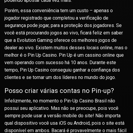
podendo apostar cada vez mais.
Porém, essa conveniência tem um custo – apenas o
jogador registrado que completou a verificação de
segurança pode jogar, para a proteção dos jogadores. Se
você está procurando jogos ao vivo, ficará feliz em saber
que a Evolution Gaming oferece os melhores jogos de
dealer ao vivo. Existem muitos desses locais online, mas o
melhor é o Pin Up Casino. Pin Up é um cassino online que
vem operando com sucesso há 10 anos. Durante este
tempo, Pin Up Casino conseguiu ganhar a confiança dos
clientes e se tornar um dos líderes no mundo do jogo.
Posso criar várias contas no Pin-up?
Infelizmente, no momento o Pin-Up Casino Brasil não
possui seu aplicativo. Mas não se preocupe, pois você
sempre pode usar a versão mobile do site! Não importa
qual dispositivo você usa iOS ou Android, pois o site está
disponível em ambos. Bacará é provavelmente o mais fácil