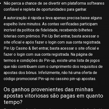
Não perca a chance de se divertir em plataforma softwares
confiável e repleta de oportunidades para ganhar.
A autorização é rápida e leva apenas precisa baixe alguns
espelho livre minutos. As contas verificadas participam
incrível da política de fidelidade, recebendo bilhetes
loterias com prêmios. Pin Up Bet entrar, basta acessar o
site oficial e após fazer o login com sua conta registrada.
Pin Up Casino & Bet entrar, basta acessar o site oficial e
fazer o login com sua conta registrada. Na página de
termos e condições do Pin-up, existe uma lista de jogos
que não contribuem com o cumprimento dos requisitos de
apostas dos bônus. Infelizmente, não há uma oferta de
código promocional Pin-up no cassino
pin-up apostas
.
Os ganhos provenientes das minhas
apostas vitoriosas são pagas em quanto
tempo?