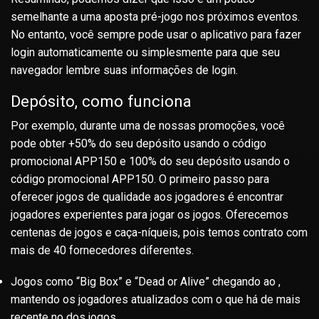
semelhante a uma aposta pré-jogo nos próximos eventos.
No entanto, você sempre pode usar o aplicativo para fazer
login automaticamente ou simplesmente para que seu
navegador lembre suas informações de login.
Depósito, como funciona
Por exemplo, durante uma de nossas promoções, você
pode obter +50% do seu depósito usando o código
promocional APP150 e 100% do seu depósito usando o
código promocional APP150. O primeiro passo para
oferecer jogos de qualidade aos jogadores é encontrar
jogadores experientes para jogar os jogos. Oferecemos
centenas de jogos e caça-níqueis, pois temos contrato com
mais de 40 fornecedores diferentes.
Jogos como “Big Box” e “Dead or Alive” chegando ao ,
mantendo os jogadores atualizados com o que há de mais
recente no dos jogos.