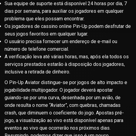
Sua equipe de suporte está disponível 24 horas por dia, 7
dias por semana, para auxiliar os jogadores em qualquer
problema que eles possam encontrar.
Os jogadores de cassino online Pin-Up podem desfrutar de
seus jogos favoritos em qualquer lugar.
O usuário precisa fornecer um endereço de e-mail ou
número de telefone comercial.
A verificação leva até várias horas, mas, após ela todos os
serviços prestados estarão à disposição dos jogadores,
inclusive a retirada de dinheiro.
O Pin-Up Aviator distingue-se por jogos de alto impacto e
jogabilidade multijogador. O jogador deverá apostar
guiando-se por uma curva, desenhada por um avião, de
onde resulta o nome “Aviator”, com quebras, chamadas
crash, que diminuem o coeficiente do jogo. Apostas pré-
jogo, a visualização ao vivo está disponível apenas para
eventos ao vivo que ocorrerão nos próximos dias.
Resumindo, podemos dizer que isso é um pouco