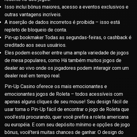
Isso inclui bônus maiores, acesso a eventos exclusivos e
outras vantagens incríveis.
A inserção de dados incorretos é proibida – isso está
repleto de bloqueio de conta.
Pin-up bookmaker Todas as segundas-feiras, o cashback é
creditado aos seus usuários.
Eles podem escolher entre uma ampla variedade de jogos
de mesa populares, como Há também muitos jogos de
dealer ao vivo onde os jogadores podem interagir com um
dealer real em tempo real.
Pin-Up Casino oferece os mais emocionantes e
emocionantes jogos de Roleta – todos acessíveis com
apenas alguns cliques de seu mouse! Seu design fácil de
usar torna o Pin-Up fácil de encontrar o jogo de Roleta que
você’está procurando, quer você prefira a roleta americana
ou européia. E com seu depósito mínimo e opções de jogo
bônus, você’terá muitas chances de ganhar. O design do