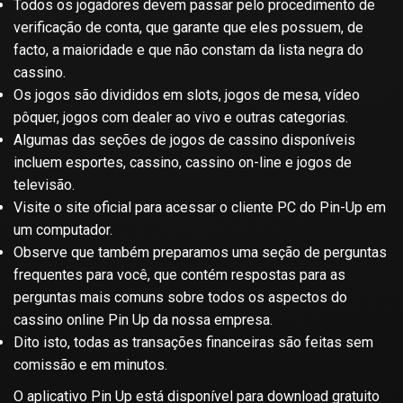
Todos os jogadores devem passar pelo procedimento de
verificação de conta, que garante que eles possuem, de
facto, a maioridade e que não constam da lista negra do
cassino.
Os jogos são divididos em slots, jogos de mesa, vídeo
pôquer, jogos com dealer ao vivo e outras categorias.
Algumas das seções de jogos de cassino disponíveis
incluem esportes, cassino, cassino on-line e jogos de
televisão.
Visite o site oficial para acessar o cliente PC do Pin-Up em
um computador.
Observe que também preparamos uma seção de perguntas
frequentes para você, que contém respostas para as
perguntas mais comuns sobre todos os aspectos do
cassino online Pin Up da nossa empresa.
Dito isto, todas as transações financeiras são feitas sem
comissão e em minutos.
O aplicativo Pin Up está disponível para download gratuito