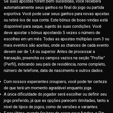
Se suas apostas forem bem-sucedidas, você receberá
automaticamente seus ganhos no final do jogo ou partida
esportiva. Você pode usar seus ganhos para novas apostas
ou retirá-los de sua conta. Este bônus de boas-vindas está
disponível para saque, sujeito às suas condições. Você
deve apostar o bônus apostando 5 vezes o número de
escolhas em um mês. Todas as apostas múltiplas com 3 ou
mais eventos são aceitas, onde as chances de cada evento
devem ser de 1,4 ou superior. Antes de processar a
transação, preencha os campos vazios na seção “Profile”
(Perfil), indicando seu país de residência, nome completo,
número de telefone, data de nascimento e outros dados.
Com nossos experientes croupiers, você pode ter certeza
de que terá um momento agradável enquanto joga.
A única dificuldade do jogador será escolher ou definir seu
jogo preferido, já que as opções parecem ilimitadas, tanto a
nível de tipos de jogos, como de versões e variantes.