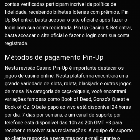
contas verificadas participam incrível da política de
fidelidade, recebendo bilhetes loterias com prêmios. Pin
Up Bet entrar, basta acessar o site oficial e após fazer o
login com sua conta registrada. Pin Up Casino & Bet entrar,
basta acessar o site oficial e fazer o login com sua conta
registrada.
Métodos de pagamento Pin-Up
Nesta revisão Casino Pin-Up é importante destacar os
jogos de casino online. Nesta plataforma encontrará uma
grande variedade de slots, roleta, blackjack e outros jogos
de mesa. Na categoria de caça-níqueis, você encontrará
variações famosas como Book of Dead, Gonzo’s Quest e
Book of Oz. O bate-papo ao vivo está disponível 24 horas
por dia, 7 dias por semana, e um canal de suporte por
telefone está disponível das 10h às 20h GMT +3 para
receber e resolver suas reclamações. A equipe de suporte
ao cliente responde a perguntas por e-mail durante o