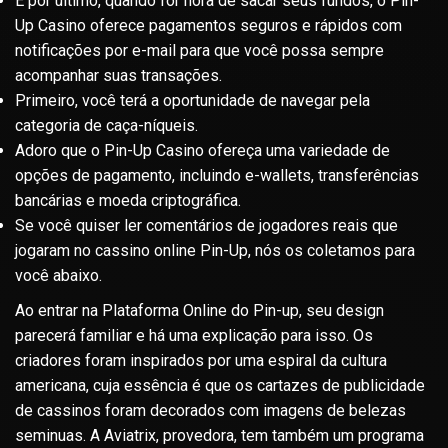
E por último, quando for hora de sacar seus fundos, o Pin-
Up Casino oferece pagamentos seguros e rápidos com
notificações por e-mail para que você possa sempre
acompanhar suas transações.
Primeiro, você terá a oportunidade de navegar pela
categoria de caça-níqueis.
Adoro que o Pin-Up Casino ofereça uma variedade de
opções de pagamento, incluindo e-wallets, transferências
bancárias e moeda criptográfica.
Se você quiser ler comentários de jogadores reais que
jogaram no cassino online Pin-Up, nós os coletamos para
você abaixo.
Ao entrar na Plataforma Online do Pin-up, seu design
parecerá familiar e há uma explicação para isso. Os
criadores foram inspirados por uma espiral da cultura
americana, cuja essência é que os cartazes de publicidade
de cassinos foram decorados com imagens de belezas
seminuas. A Aviatrix, provedora, tem também um programa