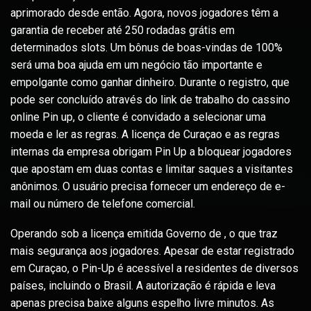
aprimorado desde então. Agora, novos jogadores têm a
garantia de receber até 250 rodadas grátis em
determinados slots. Um bônus de boas-vindas de 100%
será uma boa ajuda em um negócio tão importante e
empolgante como ganhar dinheiro. Durante o registro, que
pode ser concluído através do link de trabalho do cassino
online Pin up, o cliente é convidado a selecionar uma
moeda e ler as regras. A licença de Curaçao e as regras
internas da empresa obrigam Pin Up a bloquear jogadores
que apostam em duas contas e limitar saques a visitantes
anônimos. O usuário precisa fornecer um endereço de e-
mail ou número de telefone comercial.
Operando sob a licença emitida Governo de , o que traz
mais segurança aos jogadores. Apesar de estar registrado
em Curaçao, o Pin-Up é acessível a residentes de diversos
países, incluindo o Brasil. A autorização é rápida e leva
apenas precisa baixe alguns espelho livre minutos. As