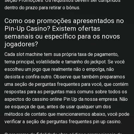
seção Promoções. Os requisitos devem ser cumpridos
dentro do prazo para retirar o bônus.
Como ose promoções apresentados no
Pin-Up Casino? Existem ofertas
semanais ou específico para os novos
jogadores?
Cada slot machine tem sua própria taxa de pagamento,
tema principal, volatilidade e tamanho do jackpot. Se você
escolheu um jogo que realmente não o empolga, não
desista e confira outro. Observe que também preparamos
uma seção de perguntas frequentes para você, que contém
respostas para as perguntas mais comuns sobre todos os
aspectos do cassino online Pin Up da nossa empresa. Não
se esqueça de que, antes de usar qualquer um dos
métodos de contato que mencionaremos abaixo, você pode
verificar a seção de perguntas frequentes
pin up casino
.