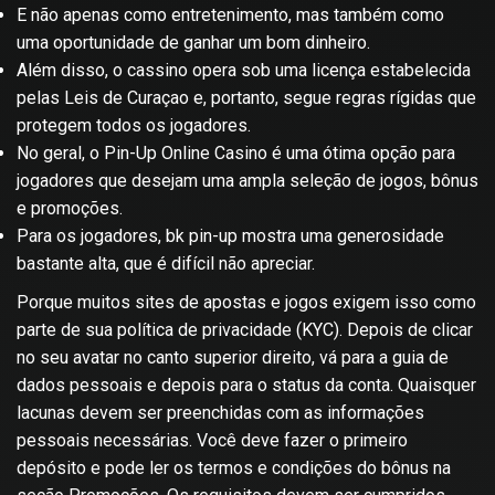
E não apenas como entretenimento, mas também como
uma oportunidade de ganhar um bom dinheiro.
Além disso, o cassino opera sob uma licença estabelecida
pelas Leis de Curaçao e, portanto, segue regras rígidas que
protegem todos os jogadores.
No geral, o Pin-Up Online Casino é uma ótima opção para
jogadores que desejam uma ampla seleção de jogos, bônus
e promoções.
Para os jogadores, bk pin-up mostra uma generosidade
bastante alta, que é difícil não apreciar.
Porque muitos sites de apostas e jogos exigem isso como
parte de sua política de privacidade (KYC). Depois de clicar
no seu avatar no canto superior direito, vá para a guia de
dados pessoais e depois para o status da conta. Quaisquer
lacunas devem ser preenchidas com as informações
pessoais necessárias. Você deve fazer o primeiro
depósito e pode ler os termos e condições do bônus na