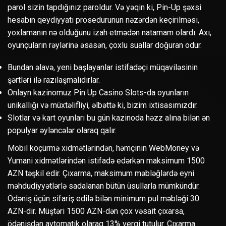
parol sizin tapdığınız paroldur. Və yəqin ki, Pin-Up şəxsi
hesabın qeydiyyatı prosedurunun nəzərdən keçirilməsi,
yoxlamanın nə olduğunu izah etmədən natamam olardı. Axı,
oyunçuların rəylərinə əsasən, çoxlu suallar doğuran odur.
Bundan əlavə, yeni başlayanlar istifadəçi müqaviləsinin
şərtləri ilə razılaşmalıdırlar.
Onlayn kazinomuz Pin Up Casino Slots-da oyunların
unikallığı və müxtəlifliyi, əlbəttə ki, bizim ixtisasımızdır.
Slotlar və kart oyunları bu gün kazinoda həzz alına bilən ən
populyar əyləncələr olaraq qalır.
Mobil köçürmə xidmətlərindən, həmçinin WebMoney və
Yumani xidmətlərindən istifadə edərkən maksimum 1500
AZN təşkil edir. Çıxarma, maksimum məbləğlərdə eyni
məhdudiyyətlərlə sadalanan bütün üsullarla mümkündür.
Ödəniş üçün sifariş edilə bilən minimum pul məbləği 30
AZN-dir. Müştəri 1500 AZN-dən çox vəsait çıxarsa,
ödənişdən avtomatik olaraq 13% vergi tutulur. Çıxarma