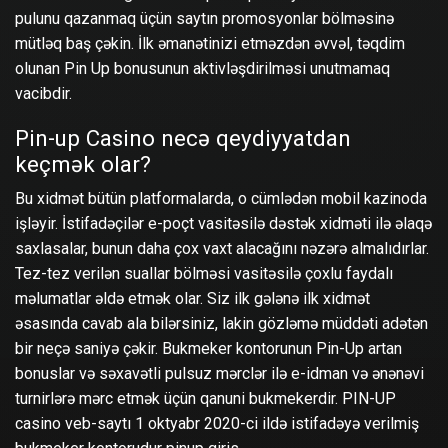
pulunu qazanmaq üçün saytın promosyonlar bölməsinə
mütləq baş çəkin. İlk əmanətinizi etməzdən əvvəl, təqdim
olunan Pin Up bonusunun aktivləşdirilməsi unutmamaq
vacibdir.
Pin-up Casino necə qeydiyyatdan
keçmək olar?
Bu xidmət bütün platformalarda, o cümlədən mobil kazinoda
işləyir. İstifadəçilər e-poçt vasitəsilə dəstək xidməti ilə əlaqə
saxlasalar, bunun daha çox vaxt alacağını nəzərə almalıdırlar.
Tez-tez verilən suallar bölməsi vasitəsilə çoxlu faydalı
məlumatlar əldə etmək olar. Siz ilk gələnə ilk xidmət
əsasında cavab ala bilərsiniz, lakin gözləmə müddəti adətən
bir neçə saniyə çəkir. Bukmeker kontorunun Pin-Up artan
bonuslar və səxavətli pulsuz mərclər ilə e-idman və ənənəvi
turnirlərə mərc etmək üçün qanuni bukmekerdir. PIN-UP
casino veb-saytı 1 oktyabr 2020-ci ildə istifadəyə verilmiş