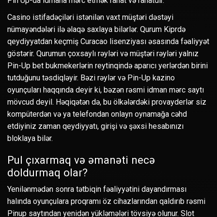
Pin Up-da idmana mərc etmək rahat və rahatdır.
Casino istifadəçiləri istənilən vaxt müştəri dəstəyi
nümayəndələri ilə əlaqə saxlaya bilərlər. Qurum Kiprdə
qeydiyyatdan keçmiş Curacao lisenziyası əsasında fəaliyyət
göstərir. Qurumun çoxsaylı rəyləri və müştəri rəyləri yalnız
Pin-Up bet bukmekerlərin reytinqində aparıcı yerlərdən birini
tutduğunu təsdiqləyir. Bəzi rəylər və Pin-Up kazino
oyunçuları haqqında deyir ki, bəzən rəsmi idman mərc saytı
mövcud deyil. Həqiqətən də, bu ölkələrdəki provayderlər siz
kompüterdən və ya telefondan onlayn oynamağa cəhd
etdiyiniz zaman qeydiyyatı, girişi və şəxsi hesabınızı
bloklaya bilər.
Pul çıxarmaq və əmanəti necə
doldurmaq olar?
Yenilənmədən sonra tətbiqin fəaliyyətini dayandırması
halında oyunçulara proqramı öz cihazlarından qaldırıb rəsmi
Pinup saytından yenidən yükləmələri tövsiyə olunur. Slot