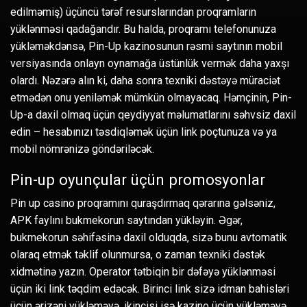
edilməmiş) üçüncü tərəf resurslarından proqramların
yüklənməsi qadağandır. Bu halda, proqramı telefonunuza
yükləməkdənsə, Pin-Up kazinosunun rəsmi saytının mobil
versiyasında onlayn oynamağa üstünlük vermək daha yaxşı
olardı. Nəzərə alın ki, daha sonra texniki dəstəyə müraciət
etmədən onu yeniləmək mümkün olmayacaq. Həmçinin, Pin-
Up-a daxil olmaq üçün qeydiyyat məlumatlarını səhvsiz daxil
edin – hesabınızı təsdiqləmək üçün link poçtunuza və ya
mobil nömrənizə göndəriləcək.
Pin-up oyunçular üçün promosyonlar
Pin up casino proqramını quraşdırmaq qərarına gəlsəniz,
APK faylını bukmekorun saytından yükləyin. Əgər,
bukmekorun səhifəsinə daxil olduqda, sizə bunu avtomatik
olaraq etmək təklif olunmursa, o zaman texniki dəstək
xidmətinə yazın. Operator tətbiqin bir dəfəyə yüklənməsi
üçün iki link təqdim edəcək. Birinci link sizə idman bahisləri
üçün ərizəni yükləməyə, ikincisi isə kazino üçün yükləməyə