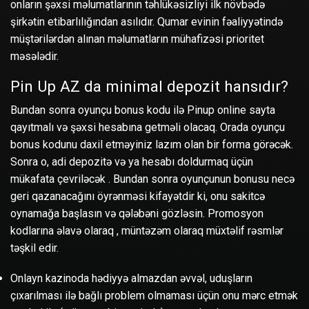
onların şəxsi məlumatlarının təhlükəsizliyi ilk növbədə
şirkətin etibarlılığından asılıdır. Qumar evinin fəaliyyətində
müştərilərdən alınan məlumatların mühafizəsi prioritet
məsələdir.
Pin Up AZ da minimal depozit hansıdır?
Bundan sonra oyunçu bonus kodu ilə Pinup online sayta
qayıtmalı və şəxsi hesabına getməli olacaq. Orada oyunçu
bonus kodunu daxil etməyiniz lazım olan bir forma görəcək.
Sonra o, adi depozitə və ya hesabı doldurmaq üçün
mükafata çevriləcək . Bundan sonra oyunçunun bonusu necə
geri qazanacağını öyrənməsi kifayətdir ki, onu sakitcə
oynamağa başlasın və qələbəni gözləsin. Promosyon
kodlarına əlavə olaraq , müntəzəm olaraq müxtəlif rəsmlər
təşkil edir.
Onlayn kazinoda hədiyyə almazdan əvvəl, uduşların
çıxarılması ilə bağlı problem olmaması üçün onu mərc etmək