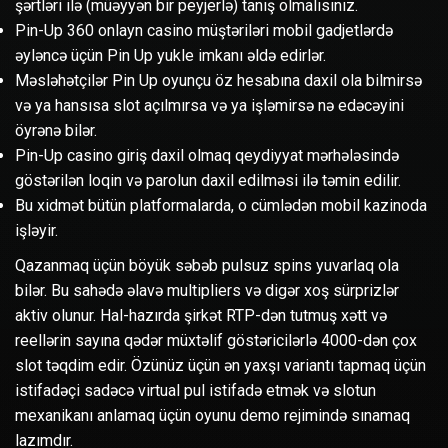
şərtləri ilə (müəyyən bir peyjerlə) tanış olmalısınız.
Pin-Up 360 onlayn casino müştəriləri mobil gadjetlərdə
əyləncə üçün Pin Up yukle imkanı əldə edirlər.
Məsləhətçilər Pin Up oyunçu öz hesabına daxil ola bilmirsə
və ya hansısa slot açılmırsa və ya işləmirsə nə edəcəyini
öyrənə bilər.
Pin-Up casino giriş daxil olmaq qeydiyyat mərhələsində
göstərilən loqin və parolun daxil edilməsi ilə təmin edilir.
Bu xidmət bütün platformalarda, o cümlədən mobil kazinoda
işləyir.
Qazanmaq üçün böyük səbəb pulsuz spins yuvarlaq ola
bilər. Bu sahədə əlavə multipliers və digər xoş sürprizlər
aktiv olunur. Hal-hazırda şirkət RTP-dən tutmuş xətt və
reellərin sayına qədər müxtəlif göstəricilərlə 4000-dən çox
slot təqdim edir. Özünüz üçün ən yaxşı variantı tapmaq üçün
istifadəçi sadəcə virtual pul istifadə etmək və slotun
mexanikanı anlamaq üçün oyunu demo rejimində sınamaq
lazımdır.