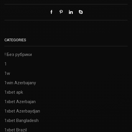
CATEGORIES
! Без рубрики
1
1w
1win Azerbajany
1xbet apk
1xbet Azerbajan
1xbet Azerbaydjan
1xbet Bangladesh
1xbet Brazil