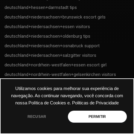
deutschland+hessen+darmstadt tips
deutschland+niedersachsen+brunswick escort girls
deutschland+niedersachsen+essen visitors
deutschland+niedersachsen+oldenburg tips
deutschland+niedersachsen+osnabruck support
deutschland+niedersachsen+salzgitter visitors
deutschland+nordrhein-westfalen+essen escort girl
deutschland+nordrhein-westfalen+gelsenkirchen visitors
deutschland+nordrhein-westfalen+remscheid support
Utilizamos cookies para melhorar sua experiência de
deutschland+sachsen escorts
navegação. Ao continuar navegando, você concorda com
nossa Política de Cookies e.
Politicas de Privacidade
deutschland+sachsen+zwickau visitors
deutschland+thuringen+gera username
RECUSAR
PERMITIR
Education
en+austria+lower-austria+bad-voslau support