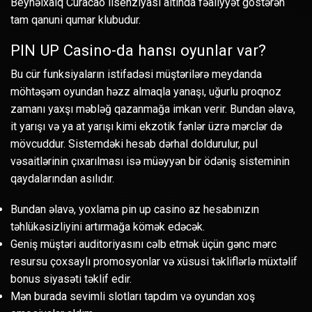
Beynəlxalq Curacao lisenziyası altında fəaliyyət göstərən
tam qanuni qumar klubudur.
PIN UP Casino-da hansı oyunlar var?
Bu cür funksiyaların istifadəsi müştərilərə meydanda
möhtəşəm oyundan həzz almaqla yanaşı, uğurlu proqnoz
zamanı yaxşı məbləğ qazanmağa imkan verir. Bundan əlavə,
it yarışı və ya at yarışı kimi ekzotik fənlər üzrə mərclər də
mövcuddur. Sistemdəki hesab dərhal doldurulur, pul
vəsaitlərinin çıxarılması isə müəyyən bir ödəniş sisteminin
qaydalarından asılıdır.
Bundan əlavə, yoxlama pin up casino az hesabınızın
təhlükəsizliyini artırmağa kömək edəcək.
Geniş müştəri auditoriyasını cəlb etmək üçün gənc mərc
resursu çoxsaylı promosyonlar və xüsusi təkliflərlə müxtəlif
bonus siyasəti təklif edir.
Mən burada sevimli slotları tapdım və oyundan xoş