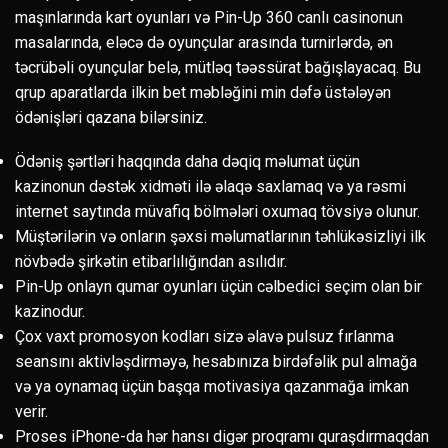
maşınlarında kart oyunları və Pin-Up 360 canlı casinonun
masalarında, eləcə də oyunçular arasında turnirlərdə, ən
təcrübəli oyunçular belə, mütləq təəssürat bağışlayacaq. Bu
qrup aparatlarda ilkin bet məbləğini min dəfə üstələyən
ödənişləri qazana bilərsiniz.
Ödəniş şərtləri haqqında daha dəqiq məlumat üçün
kazinonun dəstək xidməti ilə əlaqə saxlamaq və ya rəsmi
internet saytında müvafiq bölmələri oxumaq tövsiyə olunur.
Müştərilərin və onların şəxsi məlumatlarının təhlükəsizliyi ilk
növbədə şirkətin etibarlılığından asılıdır.
Pin-Up onlayn qumar oyunları üçün cəlbedici seçim olan bir
kazinodur.
Çox vaxt promosyon kodları sizə əlavə pulsuz fırlanma
seansını aktivləşdirməyə, hesabınıza birdəfəlik pul almağa
və ya oynamaq üçün başqa motivasiya qazanmağa imkan
verir.
Proses iPhone-da hər hansı digər proqramı quraşdırmaqdan