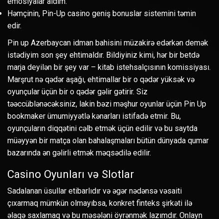
emosiyalar aldım.
Həmçinin, Pin-Up casino geniş bonuslar sistemini təmin
edir.
Pin up Azerbaycan idman bahisini müzakirə edərkən demək
istədiyim son şey ehtimaldır. Bildiyiniz kimi, hər bir betdə
marja deyilən bir şey var – kitab istehsalçısının komissiyası.
Marşrut nə qədər aşağı, ehtimallar bir o qədər yüksək və
oyunçular üçün bir o qədər gəlir gətirir. Siz
təəccüblənəcəksiniz, lakin bəzi məşhur oyunlar üçün Pin Up
bookmaker ümumiyyətlə kənarları istifadə etmir. Bu,
oyunçuların diqqətini cəlb etmək üçün edilir və bu saytda
müəyyən bir matça olan bahalaşmaları bütün dünyada qumar
bazarında ən gəlirli etmək məqsədilə edilir.
Casino Oyunları və Slotlar
Sadalanan üsullar etibarlıdır və əgər nədənsə vəsaiti
çıxarmaq mümkün olmayıbsa, konkret finteks şirkəti ilə
əlaqə saxlamaq və bu məsələni öyrənmək lazımdır. Onlayn