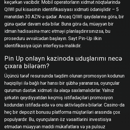
keçərkən vacibdir. Mobil operatorların xidmət nöqtələrində
QIWI pul kisəsinin identifikasiyası xidməti ödənişlidir – 5
manatdan 30 AZN-ə qədər. Ancaq QIWI qaydalarına görə, bir
günə qədər davam edə bilər. Buna görə də, müəyyən bir
idman hadisəsinə mərc etməyi planlaşdırırsınızsa, bu
proseduru əvvəlcədən başlayın. Sayt Pin-Up ilkin
identifikasiya üçün interfeysə malikdir.
Pin Up onlayn kazinoda uduşlarımı necə
çıxara bilərəm?
Üçüncü tərəf resursunda təqdim olunan promosyon kodunun
həqiqiliyi ilə bağlı hər hansı bir şübhə yaranarsa, oyunçular
qurumun dəstək xidməti ilə əlaqə saxlamalıdırlar. Yalnız
şirkətin qeydiyyatdan keçmiş istifadəçiləri promosyon
kodundan istifadə edə və onu aktivləşdirə bilərlər. Casino-da
heç bir depozit bonusu platforma müştəriləri arasında çox
populyardır. Bu, oyunçuların öz vəsaitlərini investisiya
etmədən müəyyən maddi mükafatlara və ya pulsuz