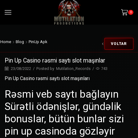
0
Home
Blog
PinUp Apk
VOLTAR
Pin Up Casino rəsmi saytı slot maşınlar
23/08/2022
/
Posted by
Mutilation_Records
/
743
Pin Up Casino rəsmi saytı slot maşınları
Rəsmi veb saytı bağlayın️
Sürətli ödənişlər, gündəlik
bonuslar, bütün bunlar sizi
pin up casinoda gözləyir