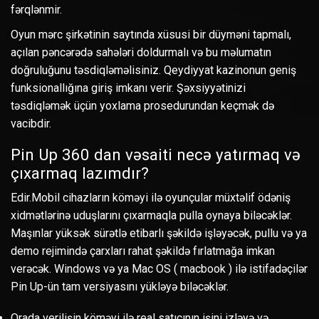
fərqlənmir.
Oyun mərc şirkətinin saytında xüsusi bir düyməni tapmalı,
açılan pəncərədə sahələri doldurmalı və bu məlumatın
doğruluğunu təsdiqləməlisiniz. Qeydiyyat kazinonun geniş
funksionallığına giriş imkanı verir. Şəxsiyyətinizi
təsdiqləmək üçün yoxlama prosedurundan keçmək də
vacibdir.
Pin Up 360 dan vəsaiti necə yatırmaq və
çıxarmaq lazımdır?
Edir.Mobil cihazların köməyi ilə oyunçular müxtəlif ödəniş
xidmətlərinə uduşlarını çıxarmaqla pulla oynaya biləcəklər.
Maşınlar yüksək sürətlə etibarlı şəkildə işləyəcək, pullu və ya
demo rejimində çarxları rahat şəkildə fırlatmağa imkan
verəcək. Windows və ya Mac OS ( macbook ) ilə istifadəçilər
Pin Up-ün tam versiyasını yükləyə biləcəklər.
Orada verilişin köməyi ilə real satıcının işini izləyə və