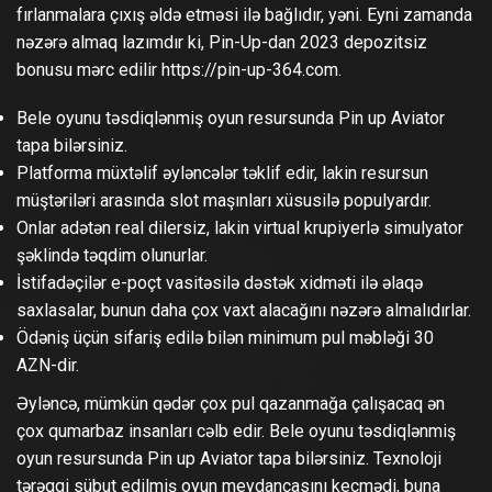
fırlanmalara çıxış əldə etməsi ilə bağlıdır, yəni. Eyni zamanda
nəzərə almaq lazımdır ki, Pin-Up-dan 2023 depozitsiz
bonusu mərc edilir
https://pin-up-364.com
.
Bele oyunu təsdiqlənmiş oyun resursunda Pin up Aviator
tapa bilərsiniz.
Platforma müxtəlif əyləncələr təklif edir, lakin resursun
müştəriləri arasında slot maşınları xüsusilə populyardır.
Onlar adətən real dilersiz, lakin virtual krupiyerlə simulyator
şəklində təqdim olunurlar.
İstifadəçilər e-poçt vasitəsilə dəstək xidməti ilə əlaqə
saxlasalar, bunun daha çox vaxt alacağını nəzərə almalıdırlar.
Ödəniş üçün sifariş edilə bilən minimum pul məbləği 30
AZN-dir.
Əyləncə, mümkün qədər çox pul qazanmağa çalışacaq ən
çox qumarbaz insanları cəlb edir. Bele oyunu təsdiqlənmiş
oyun resursunda Pin up Aviator tapa bilərsiniz. Texnoloji
tərəqqi sübut edilmiş oyun meydançasını keçmədi, buna