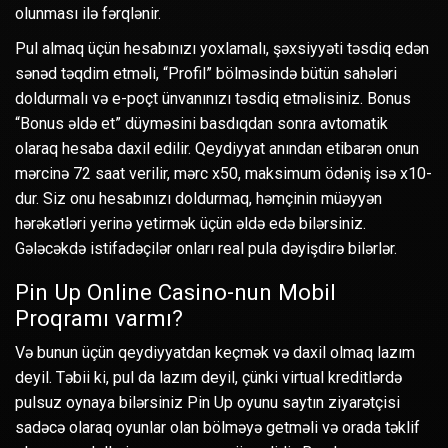
olunması ilə fərqlənir.
Pul almaq üçün hesabınızı yoxlamalı, şəxsiyyəti təsdiq edən
sənəd təqdim etməli, “Profil” bölməsində bütün sahələri
doldurmalı və e-poçt ünvanınızı təsdiq etməlisiniz. Bonus
“Bonus əldə et” düyməsini basdıqdan sonra avtomatik
olaraq hesaba daxil edilir. Qeydiyyat anından etibarən onun
mərcinə 72 saat verilir, mərc x50, maksimum ödəniş isə x10-
dur. Siz onu hesabınızı doldurmaq, həmçinin müəyyən
hərəkətləri yerinə yetirmək üçün əldə edə bilərsiniz.
Gələcəkdə istifadəçilər onları real pula dəyişdirə bilərlər.
Pin Up Online Casino-nun Mobil
Proqramı varmı?
Və bunun üçün qeydiyyatdan keçmək və daxil olmaq lazım
deyil. Təbii ki, pul da lazım deyil, çünki virtual kreditlərdə
pulsuz oynaya bilərsiniz Pin Up oyunu saytın ziyarətçisi
sadəcə olaraq oyunlar olan bölməyə getməli və orada təklif