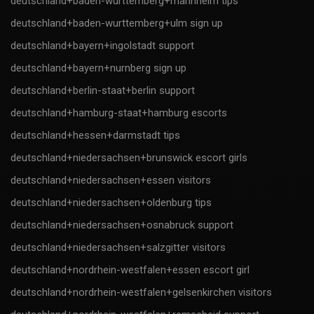
deutschland+baden-wurttemberg+mannheim tips
deutschland+baden-wurttemberg+ulm sign up
deutschland+bayern+ingolstadt support
deutschland+bayern+nurnberg sign up
deutschland+berlin-staat+berlin support
deutschland+hamburg-staat+hamburg escorts
deutschland+hessen+darmstadt tips
deutschland+niedersachsen+brunswick escort girls
deutschland+niedersachsen+essen visitors
deutschland+niedersachsen+oldenburg tips
deutschland+niedersachsen+osnabruck support
deutschland+niedersachsen+salzgitter visitors
deutschland+nordrhein-westfalen+essen escort girl
deutschland+nordrhein-westfalen+gelsenkirchen visitors