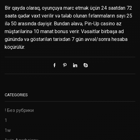
Bir qayda olaraq, oyunçuya mərc etmək üçün 24 saatdan 72
saata qədər vaxt verilir və tələb olunan fırlanmaların sayı 25
ilə 50 arasında dəyişir. Bundan əlavə, Pin-Up casino az
müştərilərinə 10 manat bonus verir. Vəsaitlər birbaşa ad
günündə və göstərilən tarixdən 7 gün əvvəl/sonra hesaba
köçürülür.
CATEGORIES
! Без рубрики
1
1w