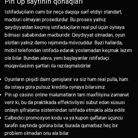
Pin Up saytının qonaqları
Istifadəçilərin cəmi bir neçə dəqiqə sərf etdiyi standart,
məcburi olmayan prosedurdur. Bu proses yalnız
qeydiyyatdan keçmiş istifadəçilərin real pul üçün oynaya
bilməsi səbəbindən məcburidir. Qeydiyyat olmadan, oyun
slotları yalnız demo rejimində mövcuddur. Bəzi hallarda,
mobil telefondan istifadə edərək yoxlamadan keçmək lazım
ola bilər. Bundan əlavə, yeni başlayanlar istifadəçi
müqaviləsinin şərtləri ilə razılaşmalıdırlar.
Oyunların çeşidi daim genişlənir və siz həm real pulla, həm
də istəyə görə pulsuz kreditlə oynaya bilərsiniz.
Pin up casino online məlumatların tam məxfiliyinə zəmanət
verir ki, bu da praktikada effektivliyini sübut edən xüsusi
onlayn şifrələmə sistemindən istifadə etməklə əldə edilir.
Cəlbedici promosyon kodu və ya kupon qəflətən üçüncü
tərəfin saytında görünə bilər, burada qumarbaz heç bir
problem olmadan onu ala bilər.