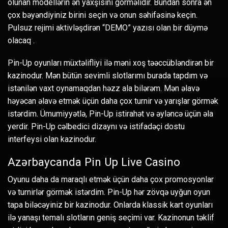
olunan modellərin ən yaxşısını görməlidir. Bundan sonra ən
çox bəyəndiyiniz birini seçin və onun səhifəsinə keçin.
Pulsuz rejimi aktivləşdirən “DEMO” yazısı olan bir düymə
olacaq .
Pin-Up oyunları müxtəlifliyi ilə məni xoş təəccübləndirən bir
kazinodur. Mən bütün sevimli slotlarımı burada tapdım və
istənilən vaxt oynamaqdan həzz ala bilərəm. Mən əlavə
həyəcan əlavə etmək üçün daha çox turnir və yarışlar görmək
istərdim. Ümumiyyətlə, Pin-Up istirahət və əyləncə üçün əla
yerdir. Pin-Up cəlbedici dizaynı və istifadəçi dostu
interfeysi olan kazinodur.
Azərbaycanda Pin Up Live Casino
Oyunu daha da maraqlı etmək üçün daha çox promosyonlar
və turnirlər görmək istərdim. Pin-Up hər zövqə uyğun oyun
tapa biləcəyiniz bir kazinodur. Onlarda klassik kart oyunları
ilə yanaşı temalı slotların geniş seçimi var. Kazinonun təklif