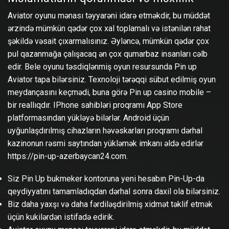
Aviator oyunu mənası təyyarəni idarə etməkdir, bu müddət
ərzində mümkün qədər çox xal toplamalı və istənilən rahat
şəkildə vəsait çıxarmalısınız. Əyləncə, mümkün qədər çox
pul qazanmağa çalışacaq ən çox qumarbaz insanları cəlb
edir. Bele oyunu təsdiqlənmiş oyun resursunda Pin up
Aviator tapa bilərsiniz. Texnoloji tərəqqi sübut edilmiş oyun
meydançasını keçmədi, buna görə Pin up casino mobile –
bir reallıqdır. IPhone sahibləri proqramı App Store
platformasından yükləyə bilərlər. Android üçün
uyğunlaşdırılmış cihazların həvəskarları proqramı dərhal
kazinonun rəsmi saytından yükləmək imkanı əldə edirlər
https://pin-up-azerbaycan24.com
.
Siz Pin Up bukmeker kontoruna yeni hesabın Pin-Up-da
qeydiyyatını tamamladıqdan dərhal sonra daxil ola bilərsiniz.
Biz daha yaxşı və daha fərdiləşdirilmiş xidmət təklif etmək
üçün kukilərdən istifadə edirik.