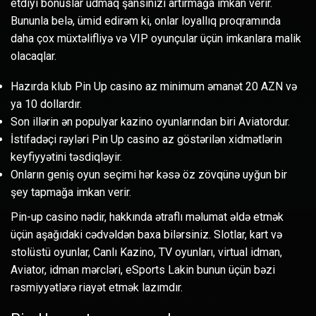
etdiyi bonuslar udmaq şansınızı artırmağa imkan verir.
Bununla belə, ümid edirəm ki, onlar loyallıq proqramında
daha çox müxtəlifliyə və VIP oyunçular üçün imkanlara malik
olacaqlar.
Hazırda klub Pin Up casino az minimum əmanət 20 AZN və
ya 10 dollardır.
Son illərin ən populyar kazino oyunlarından biri Aviatordur.
İstifadəçi rəyləri Pin Up casino az göstərilən xidmətlərin
keyfiyyətini təsdiqləyir.
Onların geniş oyun seçimi hər kəsə öz zövqünə uyğun bir
şey tapmağa imkan verir.
Pin-up casino nədir, hakkında ətraflı məlumat əldə etmək
üçün aşağıdaki cədvəldən baxa bilərsiniz. Slotlar, kart və
stolüstü oyunlar, Canlı Kazino, TV oyunları, virtual idman,
Aviator, idman mərcləri, eSports Lakin bunun üçün bəzi
rəsmiyyətlərə riayət etmək lazımdır.