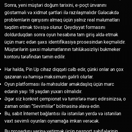
Sonra, yeni müştəri doğum tarixini, e-poçt ünvanını
göstərməli və xidmət şərtləri ilə razılaşmalıdır Gələcəkdə
problemlərin qarşısını almaq üçün yalnız real məlumatları
təqdim etmək tövsiyə olunur. Qeydiyyat formasını
doldurduqdan sonra oyun hesabına tam giriş əldə etmək
üçün mərc edən şəxs identifikasiya prosesindən keçməlidir.
Müştərilərin şəxsi məlumatlarının təhlükəsizliyi bukmeker
kontoru tərəfindən təmin edilir.
Hər halda, Pin Up cihaz diqqəti cəlb edir, çünki onlar ən çox
qazanan və həmişə maksimum gəlirli olurlar.
Oyun platforması ilə məhsuldar əməkdaşlıq üçün mərc
edənin yaşı 18 yaşdan yuxarı olmalıdır.
Əgər siz konkret çempionat və turnirlərə mərc edirsinizsə, o
zaman onları “Sevimlilər” bölməsinə əlavə edin.
Bu, sabit İnternet bağlantısı ilə istənilən yerdə və istənilən
vaxt sevimli oyunları oynamağa imkan verəcək.
Bu proseduru yerinə yetirmək üçün pasport səhifələrinin