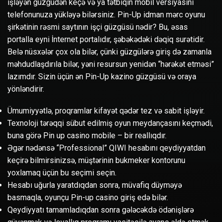
işləyən güzgüdən keçə və ya tətbiqin mobil versiyasını
telefonunuza yükləyə bilərsiniz. Pin-Up idman mərc oyunu
şirkətinin rəsmi saytının işçi güzgüsü nədir? Bu, əsas
portalla eyni İnternet portalıdır, şəbəkədəki dəqiq surətidir.
Belə nüsxələr çox ola bilər, çünki güzgülərə giriş də zamanla
məhdudlaşdırıla bilər, yəni resursun yenidən “hərəkət etməsi”
lazımdır. Sizin üçün ən Pin-Up kazino güzgüsü və oraya
yönləndirir.
Ümumiyyətlə, proqramlar kifayət qədər tez və sabit işləyir.
Texnoloji tərəqqi sübut edilmiş oyun meydançasını keçmədi,
buna görə Pin up casino mobile – bir reallıqdır.
Əgər nədənsə “Professional” QIWI hesabını qeydiyyatdan
keçirə bilmirsinizsə, müştərinin bukmeker kontorunu
yoxlamaq üçün bu seçimi seçin.
Hesabı uğurla yaratdıqdan sonra, müvafiq düyməyə
basmaqla, oyunçu Pin-up casino giriş edə bilər.
Qeydiyyatı tamamladıqdan sonra gələcəkdə ödənişlərə