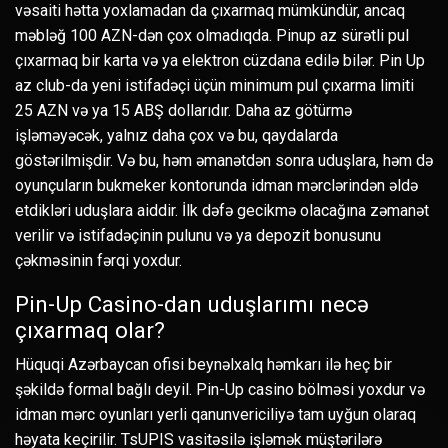
vəsaiti hətta yoxlamadan da çıxarmaq mümkündür, ancaq
məbləğ 100 AZN-dən çox olmadıqda. Pinup az sürətli pul
çıxarmaq bir karta və ya elektron cüzdana edilə bilər. Pin Up
az club-da yeni istifadəçi üçün minimum pul çıxarma limiti
25 AZN və ya 15 ABŞ dollarıdır. Daha az götürmə
işləməyəcək, yalnız daha çox və bu, qaydalarda
göstərilmişdir. Və bu, həm əmanətdən sonra uduşlara, həm də
oyunçuların bukmeker kontorunda idman mərclərindən əldə
etdikləri uduşlara aiddir. İlk dəfə gecikmə olacağına zəmanət
verilir və istifadəçinin pulunu və ya depozit bonusunu
çəkməsinin fərqi yoxdur.
Pin-Up Casino-dan uduşlarımı necə
çıxarmaq olar?
Hüquqi Azərbaycan ofisi beynəlxalq həmkarı ilə heç bir
şəkildə formal bağlı deyil. Pin-Up casino bölməsi yoxdur və
idman mərc oyunları yerli qanunvericiliyə tam uyğun olaraq
həyata keçirilir. TsUPIS vasitəsilə işləmək müştərilərə