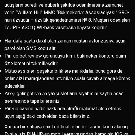
uduşların sürətli və etibarlı şəkildə ödənilməsinə zəmanət
verir. “William Hill” MMC “Bukmekerlər Assosiasiyası” SRO-
nun üzvüdür – üzvlük şəhadətnaməsi № 8. Müştəri ödənişləri
TsUPIS ASC QIWI-bank vasitəsilə həyata keçirilir.
Hər dəfə sayta daxil olan zaman müştəri avtorizasiya üçün
parol olan SMS kodu alır.
Pin-up bet review göründüyü kimi, bukmeker kontoru daim
öz xidmətini təkmilləşdirir.
Mütəxəssisləri peşəkar biliklərə malikdirlər, buna görə də
onlar sizi maraqlandıran istənilən suala cavab almağa kömək
edəcəklər.
Yaxşı gəlir gətirən ən yaxşı slotların siyahısını saytın əsas
səhifəsində tapa bilərsiniz.
Pin-up casino nədir, hakkında ətraflı məlumat əldə etmək
üçün aşağıdaki cədvəldən baxa bilərsiniz.
Xüsusi bir sahəyə daxil edilməli olan bir təsdiq kodu alacaq.
Eynilə, siz PIN-UP-un mobil versiyasından, həmçinin iOS və