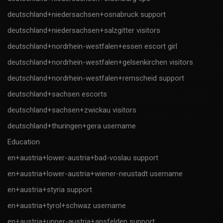
deutschland+niedersachsen+osnabruck support
deutschland+niedersachsen+salzgitter visitors
deutschland+nordrhein-westfalen+essen escort girl
deutschland+nordrhein-westfalen+gelsenkirchen visitors
deutschland+nordrhein-westfalen+remscheid support
deutschland+sachsen escorts
deutschland+sachsen+zwickau visitors
deutschland+thuringen+gera username
Education
en+austria+lower-austria+bad-voslau support
en+austria+lower-austria+wiener-neustadt username
en+austria+styria support
en+austria+tyrol+schwaz username
en+austria+upper-austria+ansfelden support