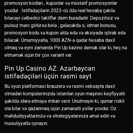
promosyon kodları , kuponlar və müxtəlif promosyonlar
yoxdur . İstifadəçilərin 2023-cü ildə real hesaba çəkilə
biləcəyi cəlbedici təkliflər daim buradadır. Depozitsiz və
pulsuz mərc götürsə belə , gələcəkdə o, idman bonusu,
promosyon kodu və kupon əldə edə və aksiyada iştirak edə
biləcək. Ümumiyyətlə, 1000 AZN-ə qədər hesaba daxil
olmaq və eyni zamanda Pin Up kazino demək olar ki, heç nə
etməmək üçün bir çox variant var.
Pin Up Casino AZ: Azərbaycan
istifadəçiləri üçün rəsmi sayt
Bu oyun platforması brauzerə və rəsmi vebsayta daxil
olmadan kompüterinizdə istənilən oyun maşınını keyfiyyətli
şəkildə idarə etməyə imkan verir. Unutmayın ki, qumar riskli
ola bilər və qazanmaq üçün zəmanətli yollar yoxdur. Öz
məhdudiyyətlərinizə və strategiyalarınıza əməl edin və
məsuliyyətlə oynayın.