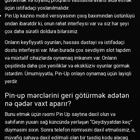
güvənmək və loyallıq proqramı vasitəsilə avans əldə etmək
üçün istifadəçi yoxlanılmalıdır.
Pin Up kazino mobil versiyasının çıxış baxımından üstünlüyü
ondan ibarətdir ki, onun rahat interfeysi var və siz hər şeyi
çox daha sürətli doldura bilərsiniz.
Onların keyfiyyətli oyunları, həssas dəstəyi və istifadəçi
dostu interfeysi var. Mən burada çox sevdiyim slot tapdım
və müxtəlif cihazlarda oynamaq imkanım var. Onların
çeşidində daha çox yeniliklər və eksklüziv oyunlar görmək
istərdim. Ümumiyyətlə, Pin-Up onlayn oynamaq üçün layiqli
yerdir.
Pin-up mərclərini geri götürmək adətən
nə qədər vaxt aparır?
Bunu etmək üçün rəsmi Pin Up saytına daxil olun və
səhifənin yuxarı sağ küncündə yerləşən “Qeydiyyatdan keç”
düyməsini sıxın. Sonra telefon nömrəsini daxil etməlisiniz, o,
müvafiq sahəyə daxil edilməli olan bir təsdiq kodu alacaq.