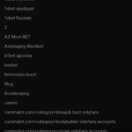
1xbet qeydiyyat
1xbet Russian
2
AZ Most BET
Azerbajany Mostbet
b1bet apostas
beebet
Betmotion brazil
Blog
Bookkeeping
casino
cummalot.com+category+blowjob best onlyfans
cummalot.com+category+bodybuilder onlyfans accounts
cummalot.com+category+cougar onlyfans accounts