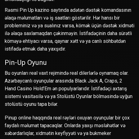
Rəsmi Pin Up kazino saytında adətən dəstək komandasının
əlaqə məlumatları və iş saatları göstərilir. Hər hansı bir
probleminiz və ya sualınız varsa, kömək üçün dəstək xidməti
ilə əlaqə saxlamaqdan çəkinməyin. İstifadəçinin daha sürətli
köməyə ehtiyacı varsa, qaynar xətt və ya canlı söhbətdən
istifadə etmək daha yaxşıdır.
Pin-Up Oyunu
Bu oyunları real vaxt rejimində real dilerlərlə oynamaq olar.
Azərbaycanlı oyunçular arasında Black Jack A, Craps, 2
Hand Casino Hold’Em ən populyarlarıdır. İstifadəçi axtarış
sistemi vasitəsilə və ya Stolüstü Oyunlar bölməsində uyğun
stolüstü oyunu tapa bilər.
Pinup online haqqında real rəyləri oxuyan oyunçular bir çox
faydalı məlumat tapacaqlar. Onlarda yaxşı məsləhətlər və
xəbərdarlıqlar, xidmətin keyfiyyəti və ya bukmeker