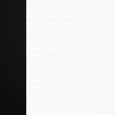
Программа лояльности
Оценка Mostbet
Приложение Мостбет
Линия, ставки и коэффициенты
Mostbet Live Ставки
Через социальные сети
Бонусные предложения Mostbet
Зарегистрироваться в Mostbet
Покер
Mostbet Узбекистан 2023
Спортивная книга Mostbet
Линия, ставки и коэффициенты
Игра на джекпот
Через социальные сети
Играть в онлайн-казино MostBet на
реальные деньги
Как делать ставки на спорт в MostBet?
Зарегистрироваться в Mostbet