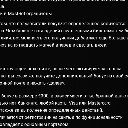
ша.
 в MostBet ограничены.
 том, что пользователь покупает определенное количество
ша. Чем больше совпадений с купленными билетами, тем 
лики, возможность его получения добавляет еще больше 
ноз на пятнадцать матчей вперед и сделать джек.
етствующее поле ниже, после чего активируется кнопка
о, вы сразу же получите дополнительный бонус на свой сч
онной почте и нажать «далее».
 бонус в размере €300, в зависимости от выбранной валю
ью нет-банкинга, любой карты Visa или Mastercard.
а также за выполнение определенных действий.
ичается от регистрации на сайте, а по функциональности
овпадает с основным порталом.