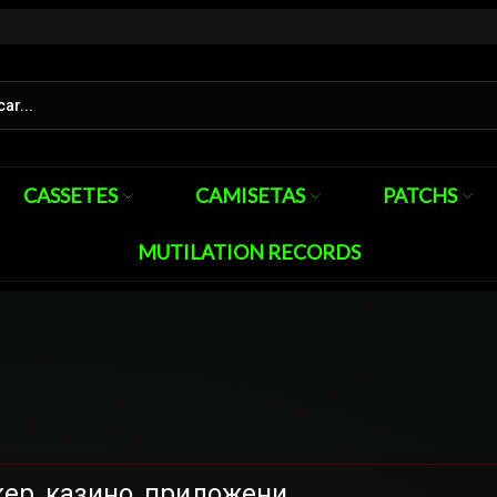
CASSETES
CAMISETAS
PATCHS
MUTILATION RECORDS
ер, казино, приложени