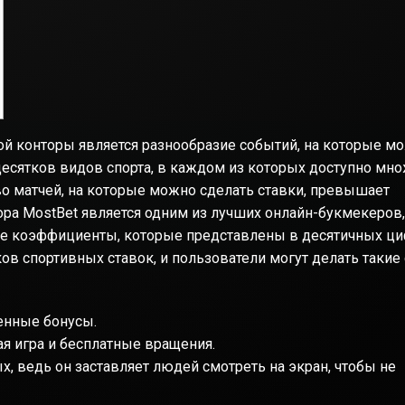
й конторы является разнообразие событий, на которые м
десятков видов спорта, в каждом из которых доступно мн
во матчей, на которые можно сделать ставки, превышает
ора MostBet является одним из лучших онлайн-букмекеров,
ие коэффициенты, которые представлены в десятичных ци
ов спортивных ставок, и пользователи могут делать такие 
енные бонусы.
ная игра и бесплатные вращения.
х, ведь он заставляет людей смотреть на экран, чтобы не