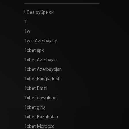
! Без рубрики
1
1w
1win Azerbajany
1xbet apk
1xbet Azerbajan
1xbet Azerbaydjan
1xbet Bangladesh
1xbet Brazil
1xbet download
1xbet giriş
1xbet Kazahstan
1xbet Morocco