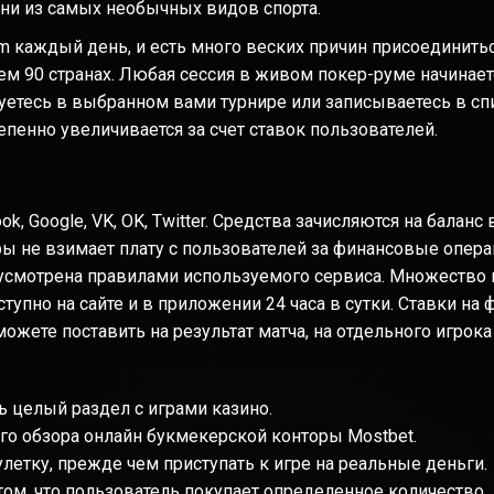
дни из самых необычных видов спорта.
m каждый день, и есть много веских причин присоединитьс
чем 90 странах. Любая сессия в живом покер-руме начинает
руетесь в выбранном вами турнире или записываетесь в сп
пенно увеличивается за счет ставок пользователей.
k, Google, VK, OK, Twitter. Средства зачисляются на баланс
ы не взимает плату с пользователей за финансовые опера
усмотрена правилами используемого сервиса. Множество 
тупно на сайте и в приложении 24 часа в сутки. Ставки на 
ожете поставить на результат матча, на отдельного игрока
ть целый раздел с играми казино.
го обзора онлайн букмекерской конторы Mostbet.
летку, прежде чем приступать к игре на реальные деньги.
 том, что пользователь покупает определенное количество