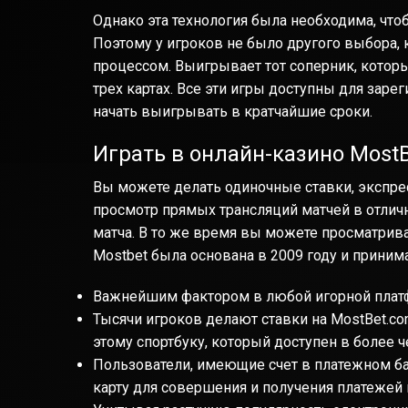
Однако эта технология была необходима, что
Поэтому у игроков не было другого выбора,
процессом. Выигрывает тот соперник, которы
трех картах. Все эти игры доступны для зар
начать выигрывать в кратчайшие сроки.
Играть в онлайн-казино Most
Вы можете делать одиночные ставки, экспрес
просмотр прямых трансляций матчей в отличн
матча. В то же время вы можете просматрива
Mostbet была основана в 2009 году и принима
Важнейшим фактором в любой игорной платф
Тысячи игроков делают ставки на MostBet.co
этому спортбуку, который доступен в более ч
Пользователи, имеющие счет в платежном ба
карту для совершения и получения платежей 