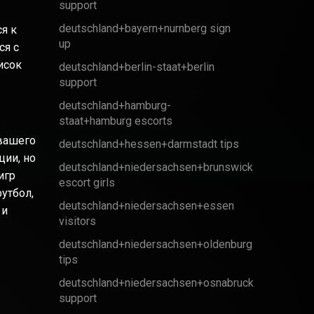
support
deutschland+bayern+nurnberg sign
я к
up
ся с
исок
deutschland+berlin-staat+berlin
support
deutschland+hamburg-
staat+hamburg escorts
 вашего
deutschland+hessen+darmstadt tips
ции, но
deutschland+niedersachsen+brunswick
игр
escort girls
футбол,
deutschland+niedersachsen+essen
 и
visitors
deutschland+niedersachsen+oldenburg
tips
deutschland+niedersachsen+osnabruck
support