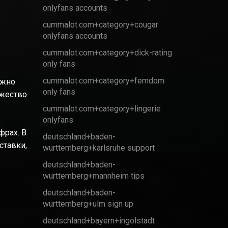
onlyfans accounts
cummalot.com+category+cougar
onlyfans accounts
cummalot.com+category+dick-rating
only fans
cummalot.com+category+femdom
ожно
only fans
ожество
cummalot.com+category+lingerie
onlyfans
фрах. В
deutschland+baden-
ставки,
wurttemberg+karlsruhe support
deutschland+baden-
wurttemberg+mannheim tips
deutschland+baden-
wurttemberg+ulm sign up
deutschland+bayern+ingolstadt