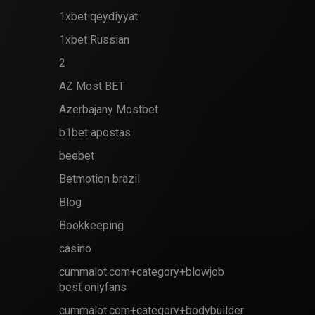
1xbet qeydiyyat
1xbet Russian
2
AZ Most BET
Azerbajany Mostbet
b1bet apostas
beebet
Betmotion brazil
Blog
Bookkeeping
casino
cummalot.com+category+blowjob
best onlyfans
cummalot.com+category+bodybuilder