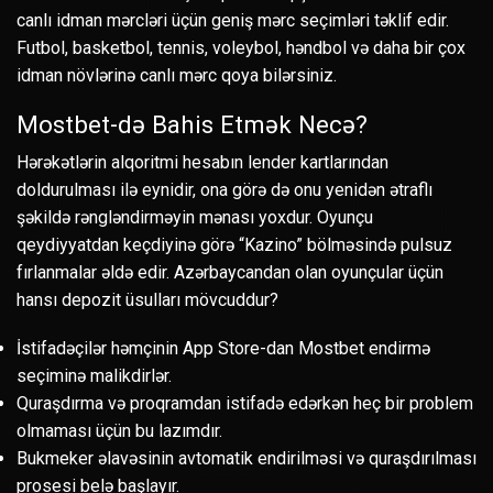
canlı idman mərcləri üçün geniş mərc seçimləri təklif edir.
Futbol, ​​basketbol, ​​tennis, voleybol, həndbol və daha bir çox
idman növlərinə canlı mərc qoya bilərsiniz.
Mostbet-də Bahis Etmək Necə?
Hərəkətlərin alqoritmi hesabın lender kartlarından
doldurulması ilə eynidir, ona görə də onu yenidən ətraflı
şəkildə rəngləndirməyin mənası yoxdur. Oyunçu
qeydiyyatdan keçdiyinə görə “Kazino” bölməsində pulsuz
fırlanmalar əldə edir. Azərbaycandan olan oyunçular üçün
hansı depozit üsulları mövcuddur?
İstifadəçilər həmçinin App Store-dan Mostbet endirmə
seçiminə malikdirlər.
Quraşdırma və proqramdan istifadə edərkən heç bir problem
olmaması üçün bu lazımdır.
Bukmeker əlavəsinin avtomatik endirilməsi və quraşdırılması
prosesi belə başlayır.