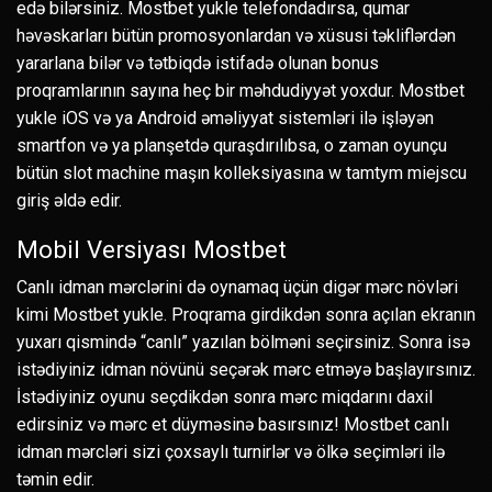
edə bilərsiniz. Mostbet yukle telefondadırsa, qumar
həvəskarları bütün promosyonlardan və xüsusi təkliflərdən
yararlana bilər və tətbiqdə istifadə olunan bonus
proqramlarının sayına heç bir məhdudiyyət yoxdur. Mostbet
yukle iOS və ya Android əməliyyat sistemləri ilə işləyən
smartfon və ya planşetdə quraşdırılıbsa, o zaman oyunçu
bütün slot machine maşın kolleksiyasına w tamtym miejscu
giriş əldə edir.
Mobil Versiyası Mostbet
Canlı idman mərclərini də oynamaq üçün digər mərc növləri
kimi Mostbet yukle. Proqrama girdikdən sonra açılan ekranın
yuxarı qismində “canlı” yazılan bölməni seçirsiniz. Sonra isə
istədiyiniz idman növünü seçərək mərc etməyə başlayırsınız.
İstədiyiniz oyunu seçdikdən sonra mərc miqdarını daxil
edirsiniz və mərc et düyməsinə basırsınız! Mostbet canlı
idman mərcləri sizi çoxsaylı turnirlər və ölkə seçimləri ilə
təmin edir.