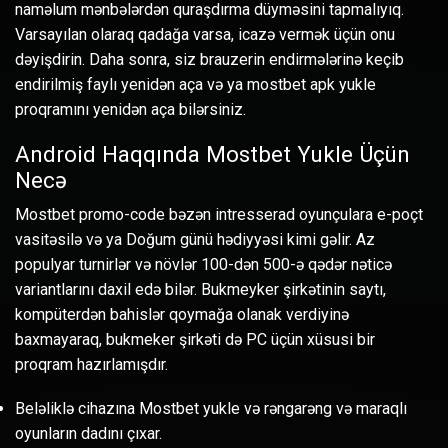
naməlum mənbələrdən quraşdırma düyməsini tapmalıyıq.
Varsayılan olaraq qadağa varsa, icazə vermək üçün onu
dəyişdirin. Daha sonra, siz brauzerin endirmələrinə keçib
endirilmiş faylı yenidən aça və ya mostbet apk yukle
proqramını yenidən aça bilərsiniz.
Android Haqqında Mostbet Yukle Üçün
Necə
Mostbet promo-code bəzən intresserad oyunçulara e-poçt
vasitəsilə və ya Doğum günü hədiyyəsi kimi gəlir. Az
populyar turnirlər və növlər 100-dən 500-ə qədər nəticə
variantlarını daxil edə bilər. Bukmeyker şirkətinin saytı,
kompüterdən bahislər qoymağa olanak verdiyinə
baxmayaraq, bukmeker şirkəti də PC üçün xüsusi bir
proqram hazırlamışdır.
Beləliklə cihazına Mostbet yukle və rəngarəng və maraqlı
oyunların dadını çıxar.