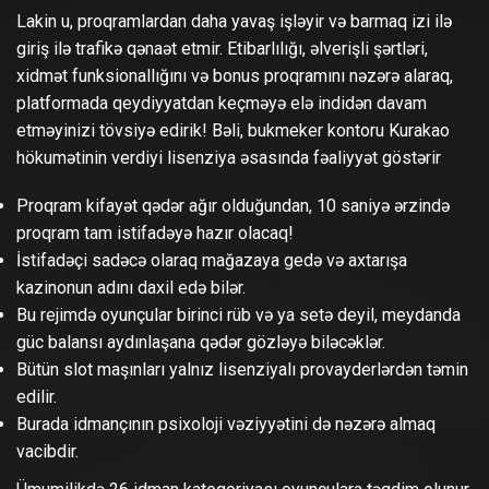
Lakin u, proqramlardan daha yavaş işləyir və barmaq izi ilə
giriş ilə trafikə qənaət etmir. Etibarlılığı, əlverişli şərtləri,
xidmət funksionallığını və bonus proqramını nəzərə alaraq,
platformada qeydiyyatdan keçməyə elə indidən davam
etməyinizi tövsiyə edirik! Bəli, bukmeker kontoru Kurakao
hökumətinin verdiyi lisenziya əsasında fəaliyyət göstərir
Proqram kifayət qədər ağır olduğundan, 10 saniyə ərzində
proqram tam istifadəyə hazır olacaq!
İstifadəçi sadəcə olaraq mağazaya gedə və axtarışa
kazinonun adını daxil edə bilər.
Bu rejimdə oyunçular birinci rüb və ya setə deyil, meydanda
güc balansı aydınlaşana qədər gözləyə biləcəklər.
Bütün slot maşınları yalnız lisenziyalı provayderlərdən təmin
edilir.
Burada idmançının psixoloji vəziyyətini də nəzərə almaq
vacibdir.