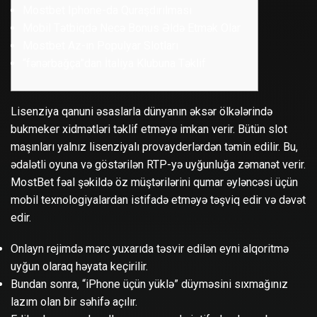
Mostbet Iphone-da Quraşdırılması
Mobil Tətbiqdə Necə Bonus Əldə Etmək Olar
Mostbet Az-ın Populyar Slotları
“fənərbağça”dan İtaliya Klubuna Təklif
Lisenziya qanuni əsaslarla dünyanın əksər ölkələrində
bukmeker xidmətləri təklif etməyə imkan verir. Bütün slot
maşınları yalnız lisenziyalı provayderlərdən təmin edilir. Bu,
ədalətli oyuna və göstərilən RTP-yə uyğunluğa zəmanət verir.
MostBet fəal şəkildə öz müştərilərini qumar əyləncəsi üçün
mobil texnologiyalardan istifadə etməyə təşviq edir və dəvət
edir.
Onlayn rejimdə mərc yuxarıda təsvir edilən eyni alqoritmə
uyğun olaraq həyata keçirilir.
Bundan sonra, “iPhone üçün yüklə” düyməsini sıxmağınız
lazım olan bir səhifə açılır.