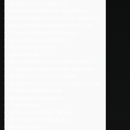
İlk Əmanəti Necə Etmək Olar
Android-də Mostbet Apk Quraşdırması
Xoş Gəldin Bonusunu Necə Tələb Etmək Olar
İos Üçün Mostbet Quraşdırma Təlimatları
Proqramı Kompüterinizə Yükləyin
Niyə Mostbet Yükləməlisiniz?
Mostbet İdman Mərcləri
Əlavə Imkanlar
Mobil Proqramı Necə Quraşdırmaq Olar?
Proqramda Idmana Necə Mərc Etmək Olar
Mostbet Bonuslarını Azərbaycan
Mostbet Arizona Proqramını Harada Tapmaq
Və Necə Quraşdırmaq Olar
Mostbet Bahis Azərbaycan
Tennis Mərcləri
Android Üçün Mostbet Yükləyin
İlk Mərcinizi Necə Etmək Olar?
Mostbet Casino