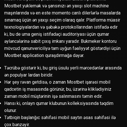
Mostbet yuklemək və şansınızı ən yaxşı slot machine
maşınlarında və en este momento canlı dilerlərlə masalarda
sınamaq üçün ən yaxşı seçim olaraq qalır. Platforma müasir
texnologiyalardan və şəbəkə protokollarından istifadə edir
ki, bu de uma geniş istifadəçi auditoriyası üçün qumar
əyləncələrinə sabit çıxış imkanı yaradır. Bukmeker kontoru
mövcud qanunvericiliyə tam uyğun fəaliyyət göstərdiyi üçün
Mostbet application quraşdırmağa dəyər.
Təcrübə göstərir ki, bu giriş üsulu yerli mərcedənlər arasında
ən populyar lardan biridir.
Hər şey rəvan getdisə, o zaman Mostbet işarəsi mobil
qadcetin iş masasında görünür, bu, üzərinə kliklədiyiniz
zaman mobil müştərinin işə salınmasını təmin edir.
Hansı ki, onlayn qumar klubunun kolleksiyasında təqdim
olunur.
Tətbiqin başlanğıc səhifəsi mobil saytın əsas səhifəsi ilə
çox bənzəyir.