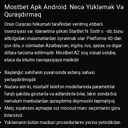
Mostbet Apk Android: Necə Yükləmək Və
Quraşdırmaq
Onun Curacao hökuməti tərəfindən verilmiş etibarlı
lisenziyası var. İdarəetmə şirkəti StarBet N. Sixth v. -dir, bunu
altbilgidəki məlumatlardan öyrənmək olar. Platforma 40-dan
çox dilə, o cümlədən Azərbaycan, ingilis, rus, qazax və digər
dillərə tərcümə edilmişdir. Mostbet AZ xoş vizual üsluba,
eləcə də intuitiv naviqasiyaya malikdir.
Başlanğıc səhifənin yuxarısında axtarış sahəsi
yerləşdirilmişdir.
Nəzərə alın ki, müxtəlif telefon modellərində parametrlər
fərqli şəkildə göstərilə və adlandırıla bilər, lakin sonda biz
naməlum mənbələrdən quraşdırma düyməsini tapmalıyıq.
Matç siyahısını açmaqla siz mövcud mərc seçimlərini görə
bilərsiniz.
Yükləmənin bütün məcburi prosedurlarını yerinə yetirdikdən