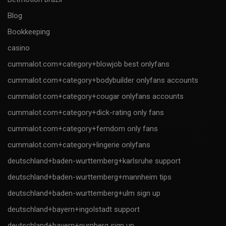
Blog
Bookkeeping
casino
cummalot.com+category+blowjob best onlyfans
cummalot.com+category+bodybuilder onlyfans accounts
cummalot.com+category+cougar onlyfans accounts
cummalot.com+category+dick-rating only fans
cummalot.com+category+femdom only fans
cummalot.com+category+lingerie onlyfans
deutschland+baden-wurttemberg+karlsruhe support
deutschland+baden-wurttemberg+mannheim tips
deutschland+baden-wurttemberg+ulm sign up
deutschland+bayern+ingolstadt support
deutschland+bayern+nurnberg sign up