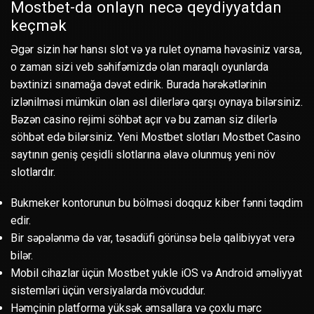
Mostbet-da onlayn necə qeydiyyatdan
keçmək
Əgər sizin hər hansı slot və ya rulet oynama həvəsiniz varsa,
o zaman sizi veb səhifəmizdə olan maraqlı oyunlarda
bəxtinizi sınamağa dəvət edirik. Burada hərəkətlərinin
izlənilməsi mümkün olan əsl dilerlərə qarşı oynaya bilərsiniz.
Bəzən casino rejimi söhbət açır və bu zaman siz dilerlə
söhbət edə bilərsiniz. Yeni Mostbet slotları Mostbet Casino
saytının geniş çeşidli slotlarına əlavə olunmuş yeni növ
slotlardır.
Bukmeker kontorunun bu bölməsi doqquz kiber fənni təqdim
edir.
Bir səpələnmə də var, təsadüfi görünsə belə qalibiyyət verə
bilər.
Mobil cihazlar üçün Mostbet yukle iOS və Android əməliyyat
sistemləri üçün versiyalarda mövcuddur.
Həmçinin platforma yüksək əmsallara və çoxlu mərc