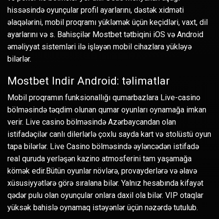
hissəsində oyunçular profil ayarlarını, dəstək xidməti
əlaqələrini, mobil proqramı yükləmək üçün keçidləri, vaxt, dil
ayarlarını və s. Bahisçilər Mostbet tətbiqini iOS və Android
əməliyyat sistemləri ilə işləyən mobil cihazlara yükləyə
bilərlər.
Mostbet Indir Android: təlimatlar
Mobil proqramın funksionallığı qumarbazlara Live-casino
bölməsində təqdim olunan qumar oyunları oynamağa imkan
verir. Live casino bölməsində Azərbaycandan olan
istifadəçilər canlı dilerlərlə çoxlu sayda kart və stolüstü oyun
tapa bilərlər. Live Casino bölməsində əyləncədən istifadə
real quruda yerləşən kazino atmosferini tam yaşamağa
kömək edir.Bütün oyunlar növlərə, provayderlərə və əlavə
xüsusiyyətlərə görə sıralana bilər. Yalnız hesabında kifayət
qədər pulu olan oyunçular onlara daxil ola bilər. VIP otaqlar
yüksək bahislə oynamaq istəyənlər üçün nəzərdə tutulub.