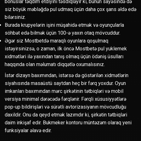
bonuslar təqdim etdiyini təsdiqləyir ki, bunun sayəsində də
siz böyük məbləğdə pul udmaq üçün daha çox şans əldə edə
bilərsiniz.
Burada krupyelərin işini müşahidə etmək və oyunçularla
söhbət edə bilmək üçün 100-ə yaxın otaq mövcuddur.
Əgər siz Mostbetdə maraqlı oyunlara qoşulmaq
istəyirsinizsə, o zaman, ilk öncə Mostbetə pul yuklemek
xidmətləri ilə yaxından tanış olmaq üçün ödəniş üsulları
haqqında olan məlumatı diqqətlə oxumalısınız.
İstər dizayn baxımından, istərsə də göstərilən xidmətlərin
siyahısında masaüstü saytdan heç bir fərq yoxdur. Oyun
imkanları baxımından mərc şirkətinin tətbiqləri və mobil
versiya minimal dərəcədə fərqlənir. Fərqli xüsusiyyətlərə
pop-up bildirişləri və sürətli avtorizasiyanın mövcudluğu
daxildir. Onu da qeyd etmək lazımdır ki, şirkətin tətbiqləri
daim inkişaf edir. Bukmeker kontoru müntəzəm olaraq yeni
funksiyalar əlavə edir.