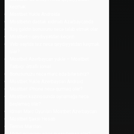
keçmək
Mostbet Yukle Androidə
Mostbetin dəstək xidməti Azərbaycanda
Xoş gəldin bonusunu necə tələb etmək olar
Mostbet-i qeydiyyatdan keçirin
Veb-saytda tez necə qeydiyyatdan keçmək
olar?
Mostbet Azerbaycan yukle – Mostbet
Tətbiqi: Ətraflı İcmal
Bonusunuzu necə mərc edə bilərsiniz?
Mostbet Yukle Azerbaycan Android
Mostbet iPhone necə qurmaq olar?
Mostbet kazinosunda oynamağa necə
başlamaq olar?
İdman Mərc Oyunları Mostbet Azerbaycan
Mostbet Şəxsi Hesab
Tennis Mərcləri
Mobil proqramı necə quraşdırmaq olar?