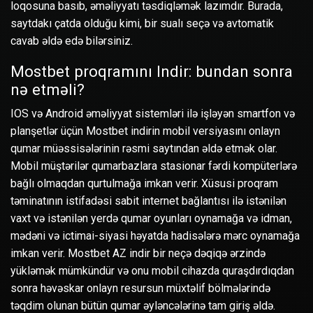
loqosuna basıb, əməliyyatı təsdiqləmək lazımdır. Burada,
saytdakı çatda olduğu kimi, bir sualı seçə və avtomatik
cavab əldə edə bilərsiniz.
Mostbet proqramını Indir: bundan sonra
nə etməli?
IOS və Android əməliyyat sistemləri ilə işləyən smartfon və
planşetlər üçün Mostbet indirin mobil versiyasını onlayn
qumar müəssisələrinin rəsmi saytından əldə etmək olar.
Mobil müştərilər qumarbazlara stasionar fərdi kompüterlərə
bağlı olmaqdan qurtulmağa imkan verir. Xüsusi proqram
təminatının istifadəsi sabit internet bağlantısı ilə istənilən
vaxt və istənilən yerdə qumar oyunları oynamağa və idman,
mədəni və ictimai-siyasi həyatda hadisələrə mərc oynamağa
imkan verir. Mostbet AZ indir bir neçə dəqiqə ərzində
yükləmək mümkündür və onu mobil cihazda quraşdırdıqdan
sonra həvəskar onlayn resursun müxtəlif bölmələrində
təqdim olunan bütün qumar əyləncələrinə tam giriş əldə.