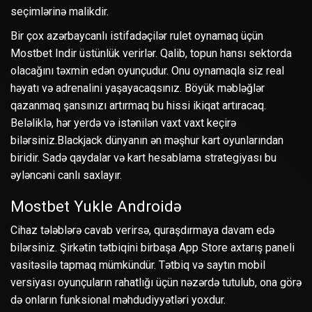
seçimlərinə malikdir.
Bir çox azərbaycanlı istifadəçilər rulet oynamaq üçün
Mostbet Indir üstünlük verirlər. Qalib, topun hansı sektorda
olacağını təxmin edən oyunçudur. Onu oynamaqla siz real
həyatı və adrenalini yaşayacaqsınız. Böyük məbləğlər
qazanmaq şansınızı artırmaq bu hissi ikiqat artıracaq.
Beləliklə, hər yerdə və istənilən vaxt vaxt keçirə
bilərsiniz.Blackjack dünyanın ən məşhur kart oyunlarından
biridir. Sadə qaydalar və kart hesablama strategiyası bu
əyləncəni canlı saxlayır.
Mostbet Yukle Androidə
Cihaz tələblərə cavab verirsə, quraşdırmaya davam edə
bilərsiniz. Şirkətin tətbiqini birbaşa App Store axtarış paneli
vasitəsilə tapmaq mümkündür. Tətbiq və saytın mobil
versiyası oyunçuların rahatlığı üçün nəzərdə tutulub, ona görə
də onların funksional məhdudiyyətləri yoxdur.