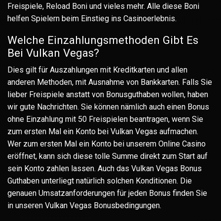
Freispiele, Reload Boni und vieles mehr. Alle diese Boni
helfen Spielern beim Einstieg ins Casinoerlebnis.
Welche Einzahlungsmethoden Gibt Es
Bei Vulkan Vegas?
Dies gilt für Auszahlungen mit Kreditkarten und allen
anderen Methoden, mit Ausnahme von Bankkarten. Falls Sie
lieber Freispiele anstatt von Bonusguthaben wollen, haben
wir gute Nachrichten. Sie können nämlich auch einen Bonus
ohne Einzahlung mit 50 Freispielen beantragen, wenn Sie
zum ersten Mal ein Konto bei Vulkan Vegas aufmachen.
Wer zum ersten Mal ein Konto bei unserem Online Casino
eröffnet, kann sich diese tolle Summe direkt zum Start auf
sein Konto zahlen lassen. Auch das Vulkan Vegas Bonus
Guthaben unterliegt natürlich solchen Konditionen. Die
genauen Umsatzanforderungen für jeden Bonus finden Sie
in unseren Vulkan Vegas Bonusbedingungen.