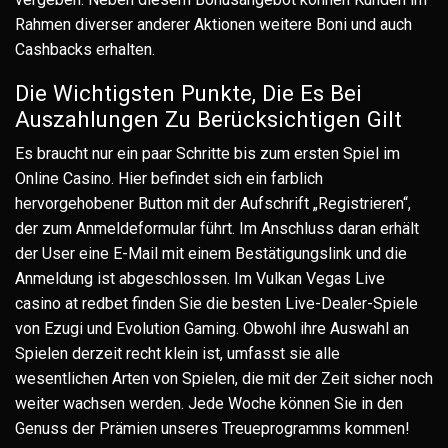
Rahmen diverser anderer Aktionen weitere Boni und auch
Cashbacks erhalten.
Die Wichtigsten Punkte, Die Es Bei
Auszahlungen Zu Berücksichtigen Gilt
Es braucht nur ein paar Schritte bis zum ersten Spiel im
Online Casino. Hier befindet sich ein farblich
hervorgehobener Button mit der Aufschrift „Registrieren“,
der zum Anmeldeformular führt. Im Anschluss daran erhält
der User eine E-Mail mit einem Bestätigungslink und die
Anmeldung ist abgeschlossen. Im Vulkan Vegas Live
casino at redbet finden Sie die besten Live-Dealer-Spiele
von Ezugi und Evolution Gaming. Obwohl ihre Auswahl an
Spielen derzeit recht klein ist, umfasst sie alle
wesentlichen Arten von Spielen, die mit der Zeit sicher noch
weiter wachsen werden. Jede Woche können Sie in den
Genuss der Prämien unseres Treueprogramms kommen!