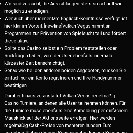
Wir sind versucht, die Auszahlungen stets so schnell wie
möglich zu erledigen.
Wer auch über rudimentäre Englisch-Kenntnisse verfügt, ist
hier klar im Vorteil. [newline]Vulkan Vegas nimmt an
Programmen zur Prävention von Spielsucht teil und fördert
diese aktiv.
Sollte das Casino selbst ein Problem feststellen oder
Rückfragen haben, wird der User ebenfalls innerhalb
kürzester Zeit benachrichtigt.
Genau wie bei den anderen beiden Angeboten, müssen Sie
einfach nur ein Konto registrieren und Ihre Handynummer
bestätigen.
Darüber hinaus veranstaltet Vulkan Vegas regelmäßig
Casino Turniere, an denen alle User teilnehmen können. Für
die Turniere muss ebenfalls eine Anmeldung per einfachem
Mausklick auf der Aktionsseite erfolgen. Hier werden
regelmäßig Cash-Preise von mehreren hundert Euro
vergeben. Neben diesem Bonusangebot können Kunden im