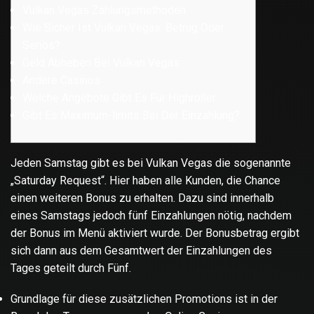
Vulkan Vegas Zahlungsmethoden
Wie Sicher Ist Vulkan Vegas: Betrug Oder
Seriös?
Geld Abheben Bei Vulkan Vegas
Andere Casinos
Welche Angebote Gibt Es Für Highroller
Gibt Es Maximum-limits Bei Der Einzahlung?
Jeden Samstag gibt es bei Vulkan Vegas die sogenannte
„Saturday Request“. Hier haben alle Kunden, die Chance
einen weiteren Bonus zu erhalten. Dazu sind innerhalb
eines Samstags jedoch fünf Einzahlungen nötig, nachdem
der Bonus im Menü aktiviert wurde. Der Bonusbetrag ergibt
sich dann aus dem Gesamtwert der Einzahlungen des
Tages geteilt durch Fünf.
Grundlage für diese zusätzlichen Promotions ist in der