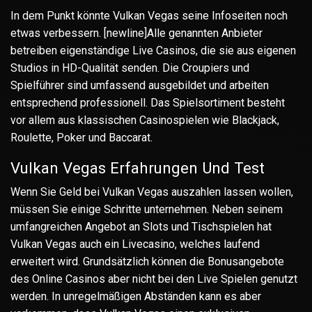
In dem Punkt könnte Vulkan Vegas seine Infoseiten noch
etwas verbessern. [newline]Alle genannten Anbieter
betreiben eigenständige Live Casinos, die sie aus eigenen
Studios in HD-Qualität senden. Die Croupiers und
Spielführer sind umfassend ausgebildet und arbeiten
entsprechend professionell. Das Spielsortiment besteht
vor allem aus klassischen Casinospielen wie Blackjack,
Roulette, Poker und Baccarat.
Vulkan Vegas Erfahrungen Und Test
Wenn Sie Geld bei Vulkan Vegas auszahlen lassen wollen,
müssen Sie einige Schritte unternehmen. Neben seinem
umfangreichen Angebot an Slots und Tischspielen hat
Vulkan Vegas auch ein Livecasino, welches laufend
erweitert wird. Grundsätzlich können die Bonusangebote
des Online Casinos aber nicht bei den Live Spielen genutzt
werden. In unregelmäßigen Abständen kann es aber