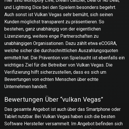
Hier sind Monopoly Live, Dream Catcher, Deal or No Deal,
und Lightning Dice bei den Spielern besonders begehrt.
Auch sonst ist Vulkan Vegas sehr bemüht, sich seinen
Kunden möglichst transparent zu präsentieren. So
bestehen, ganz unabhängig von der eigentlichen
Lizenzierung, weitere enge Partnerschaften zu
unabhängigen Organisationen. Dazu zählt etwa eCOGRA,
welche sicher die durchschnittlichen Auszahlungsquoten
ermittelt hat. Die Prävention von Spielsucht ist ebenfalls ein
wichtiges Ziel für die Betreiber von Vulkan Vegas. Die
Verifizierung hilft sicherzustellen, dass es sich um
Bewertungen von echten Menschen über echte
Unternehmen handelt.
Bewertungen Über “vulkan Vegas”
Das gesamte Angebot ist auch über das Smartphone oder
Tablet nutzbar. Bei Vulkan Vegas haben sich die besten
Software Hersteller versammelt. Im Angebot befinden sich