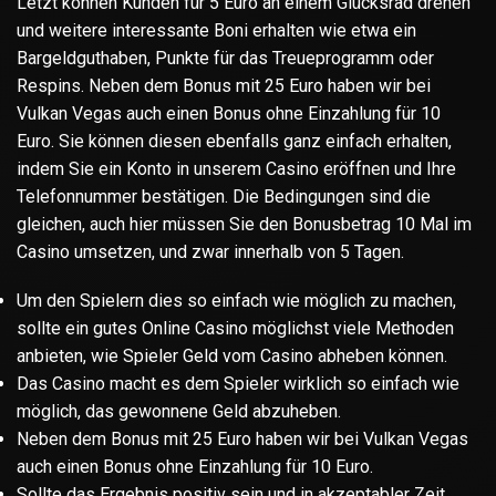
Letzt können Kunden für 5 Euro an einem Glücksrad drehen
und weitere interessante Boni erhalten wie etwa ein
Bargeldguthaben, Punkte für das Treueprogramm oder
Respins. Neben dem Bonus mit 25 Euro haben wir bei
Vulkan Vegas auch einen Bonus ohne Einzahlung für 10
Euro. Sie können diesen ebenfalls ganz einfach erhalten,
indem Sie ein Konto in unserem Casino eröffnen und Ihre
Telefonnummer bestätigen. Die Bedingungen sind die
gleichen, auch hier müssen Sie den Bonusbetrag 10 Mal im
Casino umsetzen, und zwar innerhalb von 5 Tagen.
Um den Spielern dies so einfach wie möglich zu machen,
sollte ein gutes Online Casino möglichst viele Methoden
anbieten, wie Spieler Geld vom Casino abheben können.
Das Casino macht es dem Spieler wirklich so einfach wie
möglich, das gewonnene Geld abzuheben.
Neben dem Bonus mit 25 Euro haben wir bei Vulkan Vegas
auch einen Bonus ohne Einzahlung für 10 Euro.
Sollte das Ergebnis positiv sein und in akzeptabler Zeit