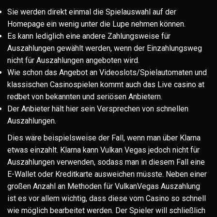
Sie werden direkt einmal die Spielauswahl auf der
Homepage ein wenig unter die Lupe nehmen können.
Es kann lediglich eine andere Zahlungsweise für
Auszahlungen gewählt werden, wenn der Einzahlungsweg
nicht für Auszahlungen angeboten wird.
Wie schon das Angebot an Videoslots/Spielautomaten und
klassischen Casinospielen kommt auch das Live casino at
redbet von bekannten und seriösen Anbietern.
Der Anbieter hält hier sein Versprechen von schnellen
Auszahlungen.
Dies wäre beispielsweise der Fall, wenn man über Klarna
etwas einzahlt. Klarna kann Vulkan Vegas jedoch nicht für
Auszahlungen verwenden, sodass man in diesem Fall eine
E-Wallet oder Kreditkarte ausweichen müsste. Neben einer
großen Anzahl an Methoden für VulkanVegas Auszahlung
ist es vor allem wichtig, dass diese vom Casino so schnell
wie möglich bearbeitet werden. Der Spieler will schließlich