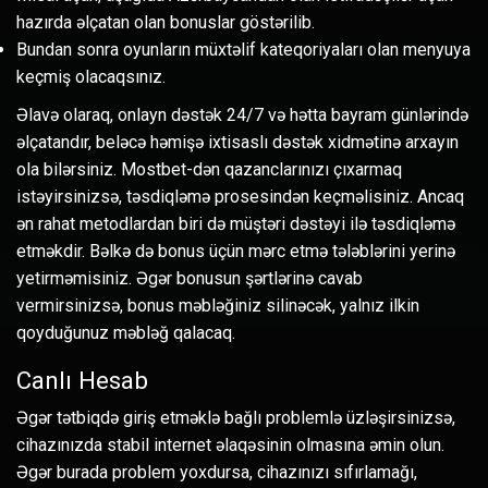
hazırda əlçatan olan bonuslar göstərilib.
Bundan sonra oyunların müxtəlif kateqoriyaları olan menyuya
keçmiş olacaqsınız.
Əlavə olaraq, onlayn dəstək 24/7 və hətta bayram günlərində
əlçatandır, beləcə həmişə ixtisaslı dəstək xidmətinə arxayın
ola bilərsiniz. Mostbet-dən qazanclarınızı çıxarmaq
istəyirsinizsə, təsdiqləmə prosesindən keçməlisiniz. Ancaq
ən rahat metodlardan biri də müştəri dəstəyi ilə təsdiqləmə
etməkdir. Bəlkə də bonus üçün mərc etmə tələblərini yerinə
yetirməmisiniz. Əgər bonusun şərtlərinə cavab
vermirsinizsə, bonus məbləğiniz silinəcək, yalnız ilkin
qoyduğunuz məbləğ qalacaq.
Canlı Hesab
Əgər tətbiqdə giriş etməklə bağlı problemlə üzləşirsinizsə,
cihazınızda stabil internet əlaqəsinin olmasına əmin olun.
Əgər burada problem yoxdursa, cihazınızı sıfırlamağı,