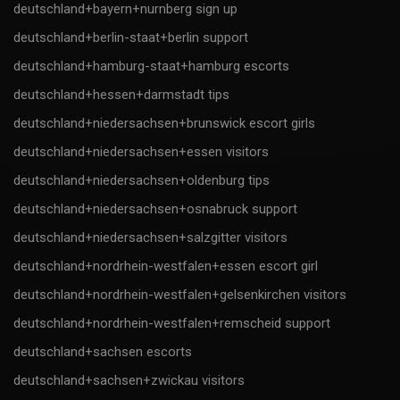
deutschland+bayern+nurnberg sign up
deutschland+berlin-staat+berlin support
deutschland+hamburg-staat+hamburg escorts
deutschland+hessen+darmstadt tips
deutschland+niedersachsen+brunswick escort girls
deutschland+niedersachsen+essen visitors
deutschland+niedersachsen+oldenburg tips
deutschland+niedersachsen+osnabruck support
deutschland+niedersachsen+salzgitter visitors
deutschland+nordrhein-westfalen+essen escort girl
deutschland+nordrhein-westfalen+gelsenkirchen visitors
deutschland+nordrhein-westfalen+remscheid support
deutschland+sachsen escorts
deutschland+sachsen+zwickau visitors