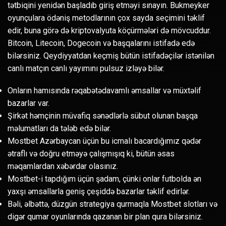
tətbiqini yenidən başladıb giriş etməyi sınayın. Bukmeyker
oyunçulara ödəniş metodlarının çox sayda seçimini təklif
edir, buna görə də kriptovalyuta köçürmələri də mövcuddur.
Bitcoin, Litecoin, Dogecoin və başqalarını istifadə edə
bilərsiniz. Qeydiyyatdan keçmiş bütün istifadəçilər istənilən
canlı matçın canlı yayımını pulsuz izləyə bilər.
Onların hamısında rəqabətədavamlı əmsallar və müxtəlif
bazarlar var.
Şirkət həmçinin müvafiq sənədlərlə sübut olunan başqa
məlumatları da tələb edə bilər.
Mostbet Azərbaycan üçün bu icmalı bacardığımız qədər
ətraflı və doğru etməyə çalışmışıq ki, bütün əsas
məqamlardan xəbərdar olasınız.
Mostbet-i tapdığım üçün şadam, çünki onlar futbolda ən
yaxşı əmsallarla geniş çeşiddə bazarlar təklif edirlər.
Bəli, əlbəttə, düzgün strategiya qurmaqla Mostbet slotları və
digər qumar oyunlarında qazanan bir plan qura bilərsiniz.