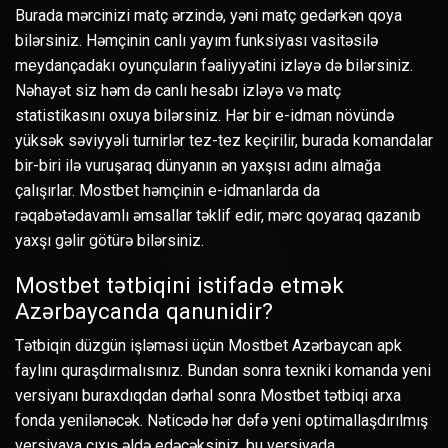
Burada mərcinizi matç ərzində, yəni matç gedərkən qoya
bilərsiniz. Həmçinin canlı yayım funksiyası vasitəsilə
meydançadakı oyunçuların fəaliyyətini izləyə də bilərsiniz.
Nəhayət siz həm də canlı hesabı izləyə və matç
statistikasını oxuya bilərsiniz. Hər bir e-idman növündə
yüksək səviyyəli turnirlər tez-tez keçirilir, burada komandalar
bir-biri ilə vuruşaraq dünyanın ən yaxşısı adını almağa
çalışırlar. Mostbet həmçinin e-idmanlarda da
rəqabətədavamlı əmsallar təklif edir, mərc qoyaraq qazanıb
yaxşı gəlir götürə bilərsiniz.
Mostbet tətbiqini istifadə etmək
Azərbaycanda qanunidir?
Tətbiqin düzgün işləməsi üçün Mostbet Azərbaycan apk
faylını quraşdırmalısınız. Bundan sonra texniki komanda yeni
versiyanı buraxdıqdan dərhal sonra Mostbet tətbiqi arxa
fonda yenilənəcək. Nəticədə hər dəfə yeni optimallaşdırılmış
versiyaya çıxış əldə edəcəksiniz, bu versiyada