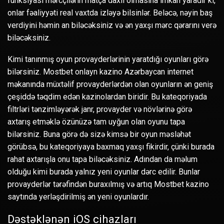
funksiyası mərcçilərin matça daxil olmasına imkan yaradır ki,
onlar fəaliyyəti real vaxtda izləyə bilsinlər. Beləcə, nəyin baş
verdiyini həmin an biləcəksiniz və ən yaxşı mərc qərarını verə
biləcəksiniz.
Kimi tanınmış oyun provayderlərinin yaratdığı oyunları görə
bilərsiniz. Mostbet onlayn kazino Azərbaycan internet
məkanında müxtəlif provayderlərdən olan oyunların ən geniş
çeşiddə təqdim edən kazinolardan biridir. Bu kateqoriyada
filtrləri tənzimləyərək janr, provayder və növlərinə görə
axtarış etməklə özünüzə tam uyğun olan oyunu tapa
bilərsiniz. Buna görə də sizə kimsə bir oyun məsləhət
görübsə, bu kateqoriyaya baxmaq yaxşı fikirdir, çünki burada
rahat axtarışla onu tapa biləcəksiniz. Adından da məlum
olduğu kimi burada yalnız yeni oyunlar dərc edilir. Bunlar
provayderlər tərəfindən buraxılmış və artıq Mostbet kazino
saytında yerləşdirilmiş ən yeni oyunlardır.
Dəstəklənən iOS cihazları