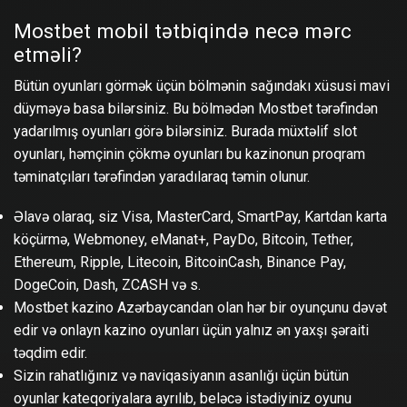
Mostbet mobil tətbiqində necə mərc
etməli?
Bütün oyunları görmək üçün bölmənin sağındakı xüsusi mavi
düyməyə basa bilərsiniz. Bu bölmədən Mostbet tərəfindən
yadarılmış oyunları görə bilərsiniz. Burada müxtəlif slot
oyunları, həmçinin çökmə oyunları bu kazinonun proqram
təminatçıları tərəfindən yaradılaraq təmin olunur.
Əlavə olaraq, siz Visa, MasterCard, SmartPay, Kartdan karta
köçürmə, Webmoney, eManat+, PayDo, Bitcoin, Tether,
Ethereum, Ripple, Litecoin, BitcoinCash, Binance Pay,
DogeCoin, Dash, ZCASH və s.
Mostbet kazino Azərbaycandan olan hər bir oyunçunu dəvət
edir və onlayn kazino oyunları üçün yalnız ən yaxşı şəraiti
təqdim edir.
Sizin rahatlığınız və naviqasiyanın asanlığı üçün bütün
oyunlar kateqoriyalara ayrılıb, beləcə istədiyiniz oyunu