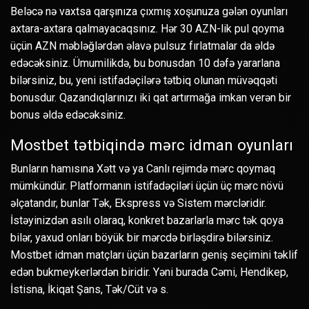
Beləcə nə vaxtsa qarşınıza çıxmış xoşunuza gələn oyunları
axtara-axtara qalmayacaqsınız. Hər 30 AZN-lik pul qoyma
üçün AZN məbləğlərdən əlavə pulsuz fırlatmalar da əldə
edəcəksiniz. Ümumilikdə, bu bonusdan 10 dəfə yararlana
bilərsiniz, bu, yeni istifadəçilərə tətbiq olunan müvəqqəti
bonusdur. Qazandıqlarınızı iki qat artırmağa imkan verən bir
bonus əldə edəcəksiniz.
Mostbet tətbiqində mərc idman oyunları
Bunların hamısına Xətt və ya Canlı rejimdə mərc qoymaq
mümkündür. Platformanın istifadəçiləri üçün üç mərc növü
əlçatandır, bunlar Tək, Ekspress və Sistem mərcləridir.
İstəyinizdən asılı olaraq, konkret bazarlarla mərc tək qoya
bilər, yaxud onları böyük bir mərcdə birləşdirə bilərsiniz.
Mostbet idman matçları üçün bazarların geniş seçimini təklif
edən bukmeykerlərdən biridir. Yəni burada Cəmi, Hendikep,
İstisna, İkiqat Şans, Tək/Cüt və s.