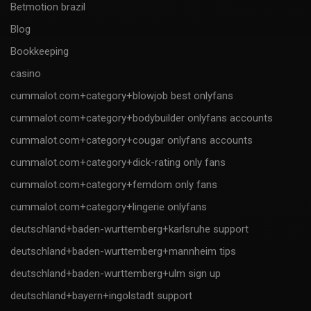
Betmotion brazil
Blog
Bookkeeping
casino
cummalot.com+category+blowjob best onlyfans
cummalot.com+category+bodybuilder onlyfans accounts
cummalot.com+category+cougar onlyfans accounts
cummalot.com+category+dick-rating only fans
cummalot.com+category+femdom only fans
cummalot.com+category+lingerie onlyfans
deutschland+baden-wurttemberg+karlsruhe support
deutschland+baden-wurttemberg+mannheim tips
deutschland+baden-wurttemberg+ulm sign up
deutschland+bayern+ingolstadt support