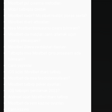
Mostbet pul çıxarma metodları
Mobil tətbiqdə dəstək
Mostbet nədir? Mostbet realdır, yoxsa saxta?
Mostbet mərc əmsalları
Niyə Mostbet bonusumu çıxara bilmirəm?
Mostbet-də matçları canlı izləmək üçün
ödəniş etməliyəm?
Mostbet Əlavə və müştəri dəstəyi
Tətbiqdə niyə Mostbet giriş prosesini edə
bilmirəm?
Canlı yayımlar
iOS üçün Mostbet mərc tətbiqi
Mostbet-də niyə təsdiqlənməliyəm?
Mostbet tətbiqi poker oyunları
iOS tətbiqini yeniləmək 2023?
Android üçün Mostbet mərc tətbiqi
Mostbet-də yeni kazino oyunları
Canlı kazino