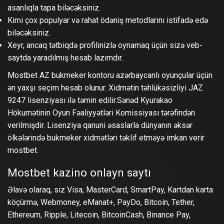
asanlıqla tapa biləcəksiniz.
Kimi çox populyar və rahat ödəniş metodlarını istifadə edə
biləcəksiniz.
Xeyr, ancaq tətbiqdə profilinizlə oynamaq üçün sizə veb-
saytda yaradılmış hesab lazımdır.
Mostbet AZ bukmeker kontoru azərbaycanlı oyunçular üçün
ən yaxşı seçim hesab olunur. Xidmətin təhlükəsizliyi JAZ
9247 lisenziyası ilə təmin edilir.Sənəd Kyurakao
Hökumətinin Oyun Fəaliyyətləri Komissiyası tərəfindən
verilmişdir. Lisenziya qanuni əsaslarla dünyanın əksər
ölkələrində bukmeker xidmətləri təklif etməyə imkan verir
mostbet
.
Mostbet kazino onlayn saytı
Əlavə olaraq, siz Visa, MasterCard, SmartPay, Kartdan karta
köçürmə, Webmoney, eManat+, PayDo, Bitcoin, Tether,
Ethereum, Ripple, Litecoin, BitcoinCash, Binance Pay,