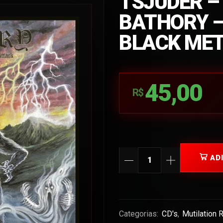
TSJUDER –
BATHORY –
BLACK MET
45,00
R$
AD
Categorias:
CD's
,
Mutilation 