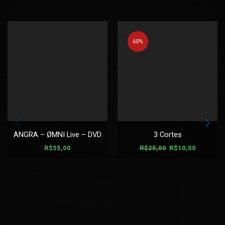
60%
ANGRA – ØMNI Live – DVD
3 Cortes
R$
55,00
R$
25,00
R$
10,00