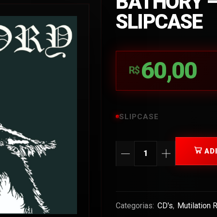
BATHORY –
SLIPCASE
60,00
R$
SLIPCASE
AD
Categorias:
CD's
,
Mutilation 