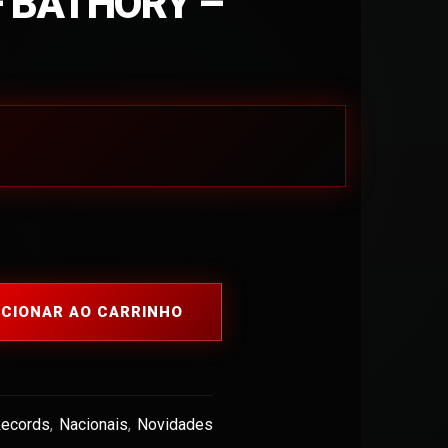
 BATHORY –
ICIONAR AO CARRINHO
Records
,
Nacionais
,
Novidades