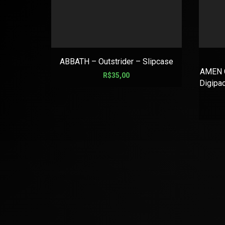
ABBATH – Outstrider – Slipcase
AMEN C
R$
35,00
Digipa