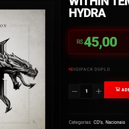
WITHIN TE
HYDRA
45,00
R$
DIGIPACK DUPLO
AD
Categorias:
CD's
,
Nacionais