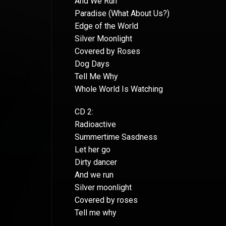
And We Run
Paradise (What About Us?)
Edge of the World
Silver Moonlight
Covered by Roses
Dog Days
Tell Me Why
Whole World Is Watching
CD 2:
Radioactive
Summertime Sasdness
Let her go
Dirty dancer
And we run
Silver moonlight
Covered by roses
Tell me why