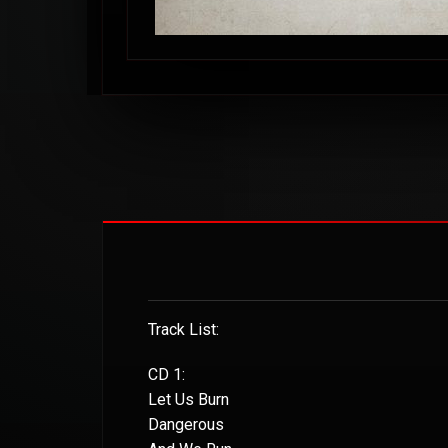
Track List:
CD 1:
Let Us Burn
Dangerous