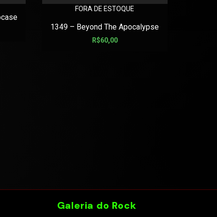
FORA DE ESTOQUE
pcase
3 INCHE
1349 – Beyond The Apocalypse
R$
60,00
Galeria do Rock