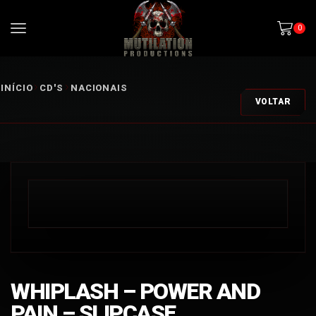
0
INÍCIO
CD'S
NACIONAIS
VOLTAR
WHIPLASH – POWER AND
PAIN – SLIPCASE