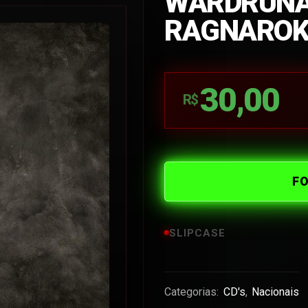
WARDRUNA
RAGNARO
30,00
R$
F
SLIPCASE
Categorias:
CD's
,
Nacionais