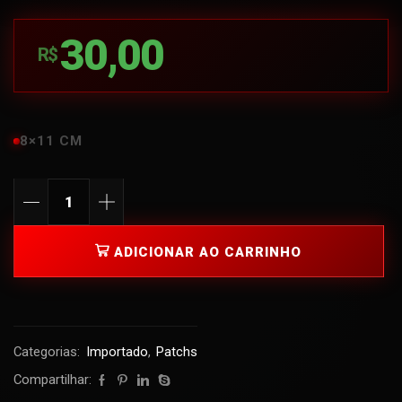
30,00
R$
8×11 CM
ADICIONAR AO CARRINHO
Categorias:
Importado
,
Patchs
Compartilhar: