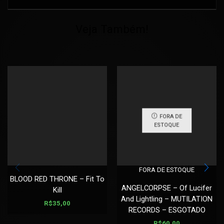
Veja Também!
FORA DE
ESTOQUE
FORA DE ESTOQUE
BLOOD RED THRONE – Fit To
ANGELCORPSE – Of Lucifer
Kill
And Lightling – MUTILATION
R$
35,00
RECORDS – ESGOTADO
R$
60,00