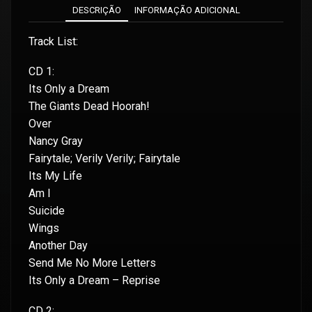
DESCRIÇÃO
INFORMAÇÃO ADICIONAL
Track List:
CD 1:
Its Only a Dream
The Giants Dead Hoorah!
Over
Nancy Gray
Fairytale; Verily Verily; Fairytale
Its My Life
Am I
Suicide
Wings
Another Day
Send Me No More Letters
Its Only a Dream – Reprise
CD 2: