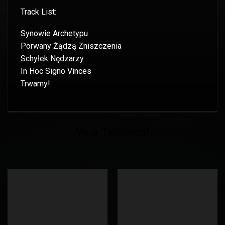
Track List:
Synowie Archetypu
Porwany Żądzą Zniszczenia
Schyłek Nędzarzy
In Hoc Signo Vinces
Trwamy!
Veja Também!