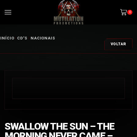
0
INÍCIO
CD'S
NACIONAIS
VOLTAR
SWALLOW THE SUN – THE
MORNING NEVER CAME –