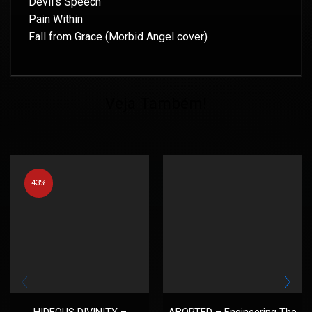
Devil’s Speech
Pain Within
Fall from Grace (Morbid Angel cover)
Veja Também!
43%