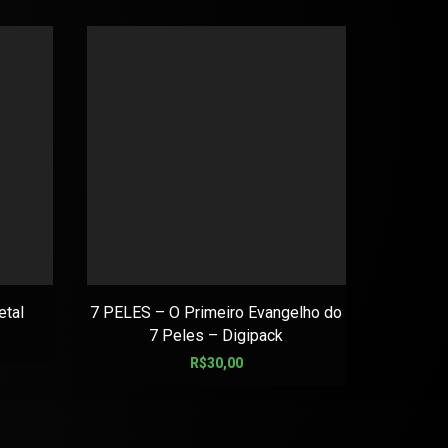
tal
7 PELES – O Primeiro Evangelho do
AMON A
7 Peles – Digipack
R$
30,00