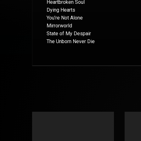
Heartbroken Soul
Dying Hearts
You’re Not Alone
Mirrorworld
State of My Despair
The Unborn Never Die