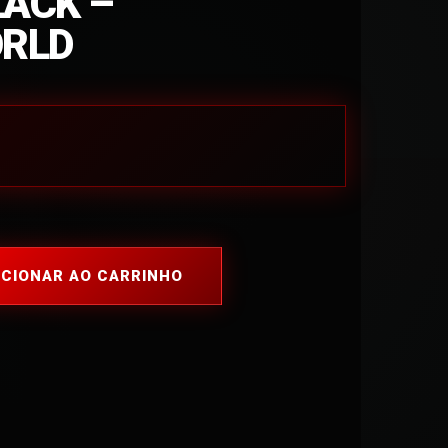
LACK –
RLD
ICIONAR AO CARRINHO