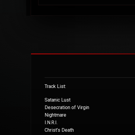
Track List:
Satanic Lust
Desecration of Virgin
Nightmare
I.N.R.I.
Christ’s Death