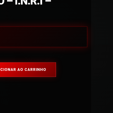
– I.N.R.I –
ICIONAR AO CARRINHO