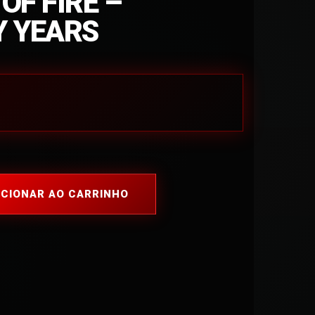
OF FIRE –
Y YEARS
ICIONAR AO CARRINHO