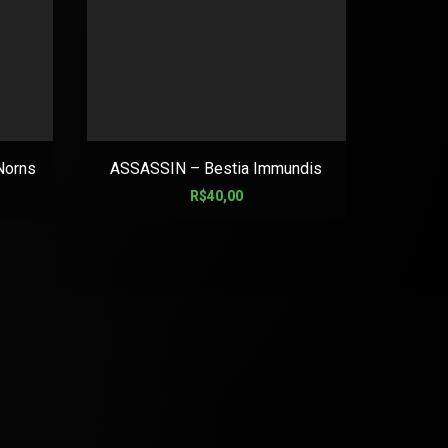
Norns
ASSASSIN – Bestia Immundis
7 PELES 
R$
40,00