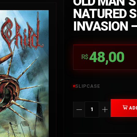
OLD MAN´S 
NATURED S
INVASION 
48,00
R$
SLIPCASE
AD