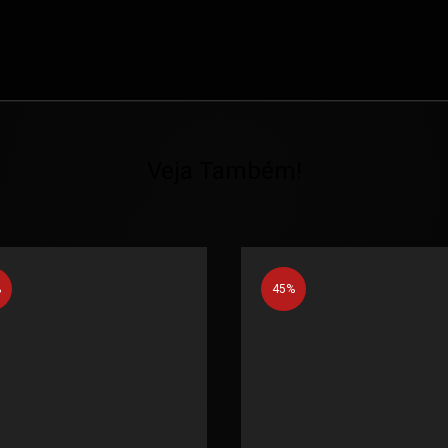
Veja Também!
%
45%