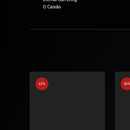
O Caixão
60%
40