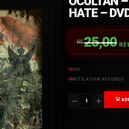
OCULTAN –
HATE – DV
25,00
R$
R$
DVD
MUTILATION RECORDS
AD