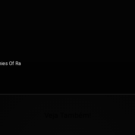
mies Of Ra
Veja Também!