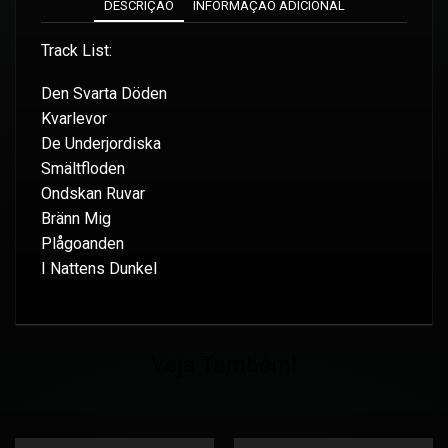
DESCRIÇÃO
INFORMAÇÃO ADICIONAL
Track List:
Den Svarta Döden
Kvarlevor
De Underjordiska
Smältfloden
Ondskan Ruvar
Bränn Mig
Plågoanden
I Nattens Dunkel
Veja Também!