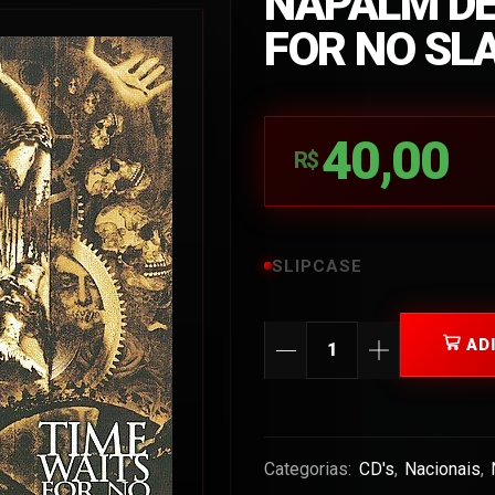
NAPALM DE
FOR NO SLA
40,00
R$
SLIPCASE
AD
Categorias:
CD's
,
Nacionais
,