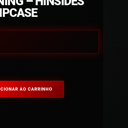
ING – HINSIDES
LIPCASE
ICIONAR AO CARRINHO