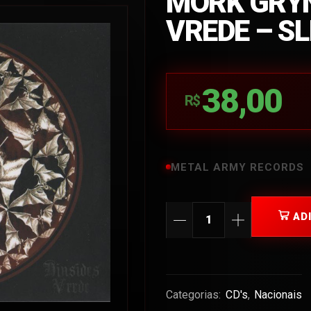
MORK GRYN
VREDE – S
38,00
R$
METAL ARMY RECORDS
AD
Categorias:
CD's
,
Nacionais