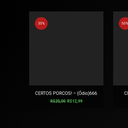
35%
50
CERTOS PORCOS! – (Ódio)666
C
R$
20,00
R$
12,99