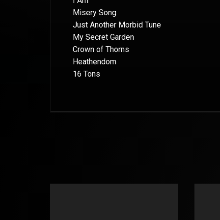
I Am
Misery Song
Just Another Morbid Tune
My Secret Garden
Crown of Thorns
Heathendom
16 Tons