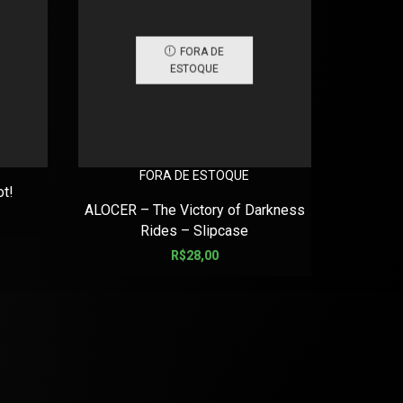
FORA DE
ESTOQUE
FORA DE ESTOQUE
t!
ALOCER – The Victory of Darkness
1349 –
Rides – Slipcase
R$
28,00