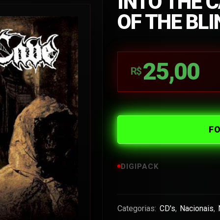
INTO THE C
OF THE BLI
25,00
R$
F
DIGIPACK
Categorias:
CD's
,
Nacionais
,