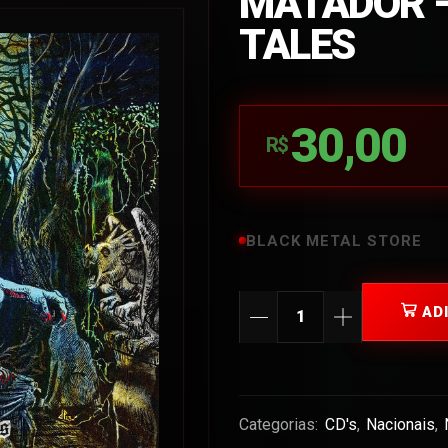
MATADOR –
TALES
30,00
R$
BLACK METAL STORE
AD
Categorias:
CD's
,
Nacionais
,