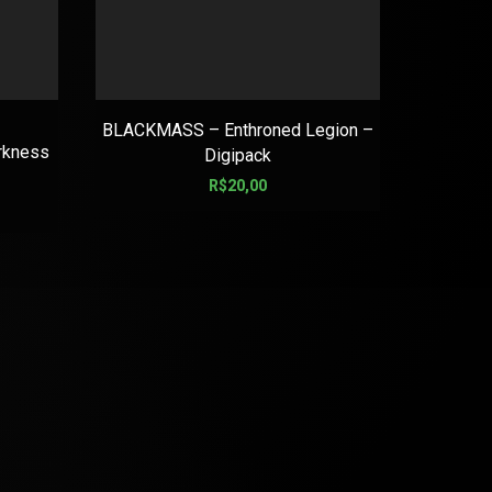
BLACKMASS – Enthroned Legion –
AMON A
rkness
Digipack
R$
20,00