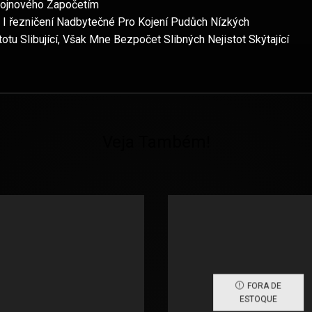
Vojnového Započetím
 I řezničení Nadbytečné Pro Kojení Pudůch Nízkých
u Slibující, Však Mne Bezpočet Slibných Nejistot Skýtající
Veja Também!
FORA DE
ESTOQUE