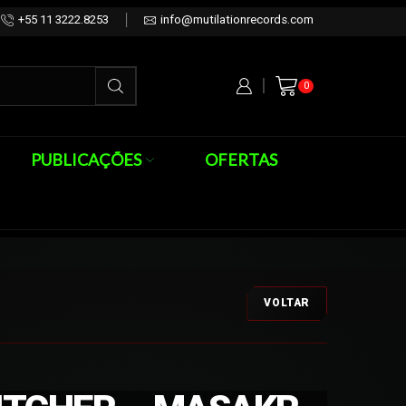
+55 11 3222.8253
info@mutilationrecords.com
0
PUBLICAÇÕES
OFERTAS
VOLTAR