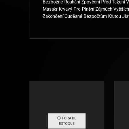
Bezbožné Rouhání Zpovědní Před Tažení 
Masakr Krvavý Pro Plnění Zájmůch Vyšších
Zakončení Ouděsné Bezpočtům Krutou Jistot
FORA DE
ESTOQUE