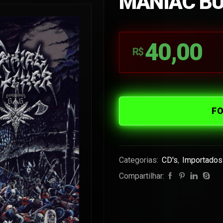
MANIAC B
40,00
R$
F
Categorias:
CD's
,
Importados
Compartilhar: