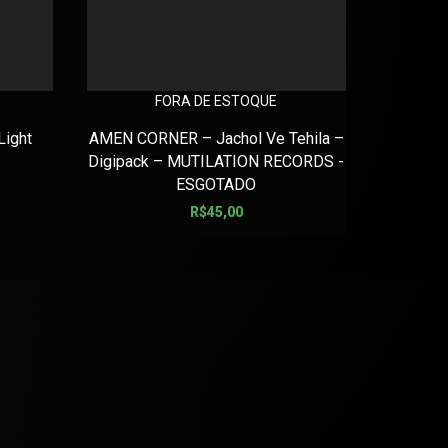
FORA DE ESTOQUE
AXIS PO
Light
AMEN CORNER – Jachol Ve Tehila –
Digipack – MUTILATION RECORDS -
ESGOTADO
R$
45,00