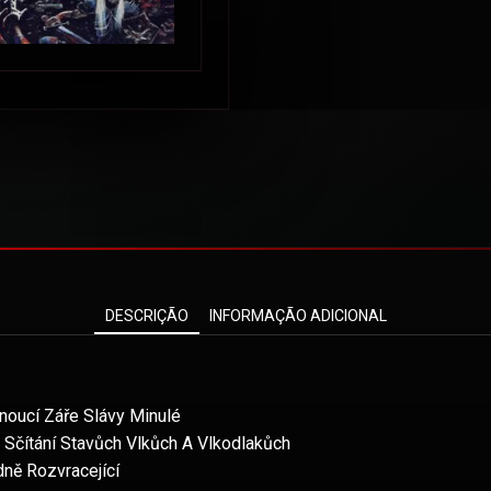
DESCRIÇÃO
INFORMAÇÃO ADICIONAL
noucí Záře Slávy Minulé
čítání Stavůch Vlkůch A Vlkodlakůch
ně Rozvracející