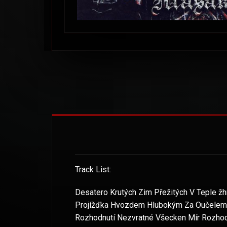
Track List:
Desatero Krutých Zim Přežitých V Teple žh
Projížďka Hvozdem Hlubokým Za Oučelem S
Rozhodnutí Nezvratné Všecken Mír Rozhod