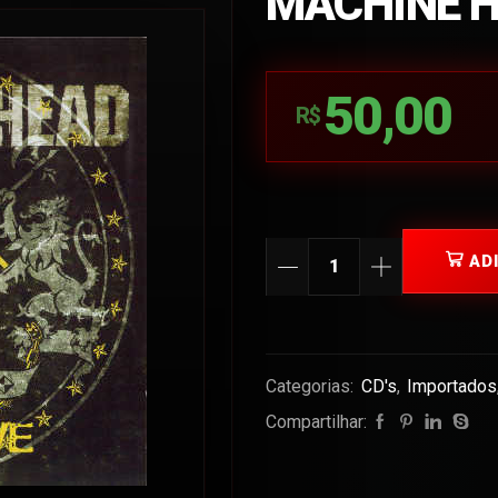
MACHINE H
50,00
R$
AD
Categorias:
CD's
,
Importados
Compartilhar: