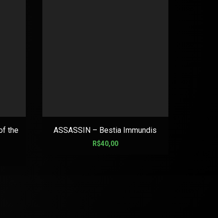
f the
ASSASSIN – Bestia Immundis
ARMO
R$
40,00