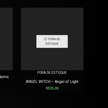
FORA DE
ESTOQUE
FORA DE ESTOQUE
Norns
A SWITCH
ANGEL WITCH – Angel of Light
R$
35,00