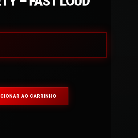
TY – FAST LOUD
ICIONAR AO CARRINHO