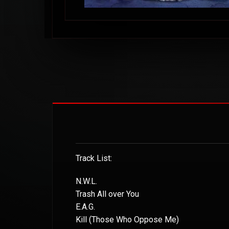
Track List:
N.W.L.
Trash All over You
E.A.G.
Kill (Those Who Oppose Me)