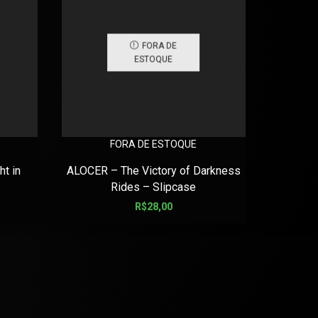
FORA DE
ESTOQUE
FORA DE ESTOQUE
BLOODF
t in
ALOCER – The Victory of Darkness
Rides – Slipcase
R$
28,00