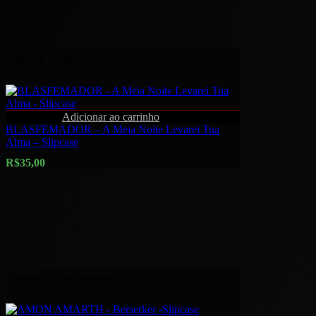
Apenas 2 em estoque
Quick View
Adicionar ao carrinho
BLASFEMADOR – A Meia Noite Levarei Tua
Alma – Slipcase
R$
35,00
Apenas 1 em estoque