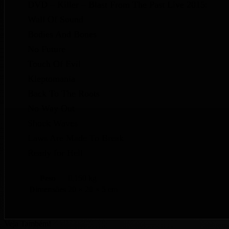
DVD – Killer – Blast From The Past Live 2015:
Wall Of Sound
Bodies And Bones
No Future
Touch Of Evil
Kleptomania
Back To The Roots
No Way Out
Shock Waves
Laws Are Made To Break
Ready for Hell
Peso
0,150 kg
Dimensões
20 × 20 × 5 cm
Veja Também!