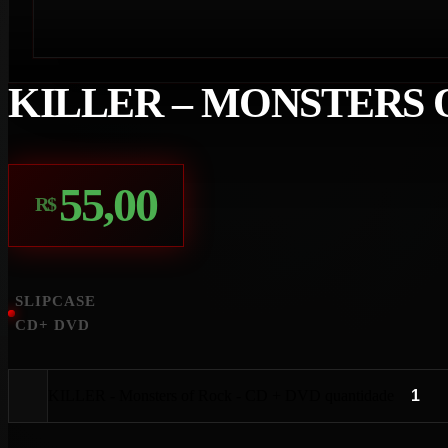
KILLER – MONSTERS O
55,00
R$
SLIPCASE
CD+ DVD
KILLER - Monsters of Rock - CD + DVD quantidade