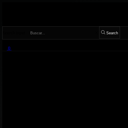
+55 11 3222.8253
info@mutilationrecords.com
Search input
Search
0
0