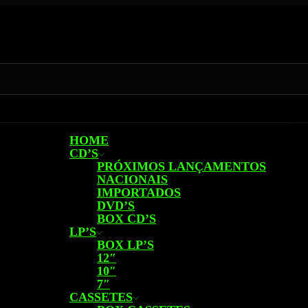
HOME
CD’S
PRÓXIMOS LANÇAMENTOS
NACIONAIS
IMPORTADOS
DVD’S
BOX CD’S
LP’S
BOX LP’S
12″
10″
7″
CASSETES