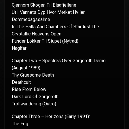
Gjennom Skogen Til Blaafjellene
Ut I Vannets Dyp Hvor Mørket Hviler
Dommedagssalme
In The Halls And Chambers Of Stardust The
Crystallic Heavens Open
Fander Lokker Til Stupet (Nytrad)
Naglfar
Chapter Two – Spectres Over Gorgoroth Demo
(August 1989):
Thy Gruesome Death
Deathcult
Rise From Below
Dark Lord Of Gorgoroth
Trollwandering (Outro)
Chapter Three – Horizons (Early 1991):
The Fog